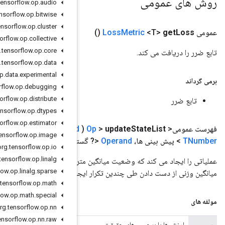
org
.
tensorflow
.
op
.
audio
org
.
tensorflow
.
op
.
bitwise
org
.
tensorflow
.
op
.
cluster
org
.
tensorflow
.
op
.
collective
org
.
tensorflow
.
op
.
core
org
.
tensorflow
.
op
.
data
org
.
tensorflow
.
op
.
data
.
experimental
org
.
tensorflow
.
op
.
debugging
org
.
tensorflow
.
op
.
distribute
org
.
tensorflow
.
op
.
dtypes
org
.
tensorflow
.
op
.
estimator
Operand
<? گسترش
TNumber
> برچسب ها،
Operand
<? گسترش
org
.
tensorflow
.
op
.
image
ترش
TNumber
> نمونه Weights)
org
.
tensorflow
.
op
.
io
org
.
tensorflow
.
op
.
linalg
یک را با فراخوانی تابع ضرر و ارسال ضرر به متریک میانگین برای محاسبه
org
.
tensorflow
.
op
.
linalg
.
sparse
اد می کند.
org
.
tensorflow
.
op
.
math
org
.
tensorflow
.
op
.
math
.
special
org
.
tensorflow
.
op
.
nn
org
.
tensorflow
.
op
.
nn
.
raw