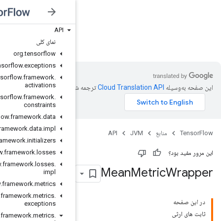
API
JVM
نمای کلی
org
.
tensorflow
org
.
tensorflow
.
exceptions
org
.
tensorflow
.
framework
.
activations
شده است.
org
.
tensorflow
.
framework
.
constraints
org
.
tensorflow
.
framework
.
data
org
.
tensorflow
.
framework
.
data
.
impl
org
.
tensorflow
.
framework
.
initializers
org
.
tensorflow
.
framework
.
losses
org
.
tensorflow
.
framework
.
losses
.
impl
org
.
tensorflow
.
framework
.
metrics
org
.
tensorflow
.
framework
.
metrics
.
exceptions
org
.
tensorflow
.
framework
.
metrics
.