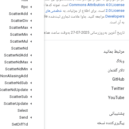
Apache
است. نمونه کدها
Rpc
خطمشی‌های سایت Google
Scatter
Add
مراجعه کنید. جاوا علامت تجاری ثبت‌شده Oracle و/یا شرکت‌های وابسته
Scatter
Div
Scatter
Max
Scatter
Min
Scatter
Mul
Scatter
Nd
Scatter
Nd
Add
Scatter
Nd
Max
Scatter
Nd
Min
Scatter
Nd
Non
Aliasing
Add
Scatter
Nd
Sub
Scatter
Nd
Update
Scatter
Sub
Scatter
Update
Select
Send
Set
Diff1d