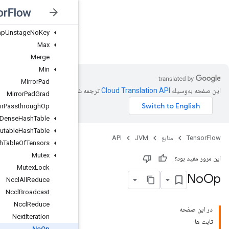
Map
Stage
Map
Unstage
Map
Unstage
No
Key
JVM
Max
Merge
Min
Mirror
Pad
ترجمه شد
Mirror
Pad
Grad
Mlir
Passthrough
Op
Mutable
Dense
Hash
Table
Mutable
Hash
Table
Mutable
Hash
Table
Of
Tensors
Mutex
Mutex
Lock
Nccl
All
Reduce
Nccl
Broadcast
Nccl
Reduce
Next
Iteration
No
Op