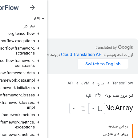
API
JVM
نمای کلی
org
.
tensorflow
org
.
tensorflow
.
exceptions
org
.
tensorflow
.
framework
.
activations
شده است.
org
.
tensorflow
.
framework
.
constraints
org
.
tensorflow
.
framework
.
data
org
.
tensorflow
.
framework
.
data
.
impl
org
.
tensorflow
.
framework
.
initializers
org
.
tensorflow
.
framework
.
losses
org
.
tensorflow
.
framework
.
losses
.
impl
org
.
tensorflow
.
framework
.
metrics
org
.
tensorflow
.
framework
.
metrics
.
exceptions
org
.
tensorflow
.
framework
.
metrics
.