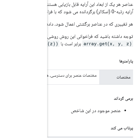
د. به عنوان مثال، اگر تعداد مختصات برابر با تعداد ابعاد این آرایه باشد، یک
های این آرایه را نیز تحت تأثیر قرار می دهد، زیرا هیچ کپی در کار نیست.
عادل و کارآمدتر برای برش این آرایه بر روی یک اسکالر است، یعنی
array.slice(at(x), at(y), at
 یک این آرایه را بر نمی گرداند