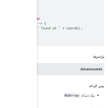
v
.
set
(
vector
(
1.0f
,
2.0f
,
3.0f
));
);
// Iterate a vector for reading each of its scala
vectorOfFloats
.
scalars
().
forEachIdx
((
coords
,
s
)
System
.
out
.
println
(
"Value "
+
s
.
getFloat
()
+
});
}
شاخص بعد