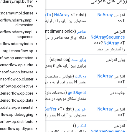
org
.
tensorflow
.
ndarray
.
impl
.
buffer
.
raw
org
.
tensorflow
.
ndarray
.
impl
.
dense
copy
org
.
tensorflow
.
ndarray
.
impl
.
یه مقصد کپی کنید.
dimension
org
.
tensorflow
.
ndarray
.
impl
.
sequence
در یک بعد معین برمی گرداند.
org
.
tensorflow
.
ndarray
.
index
org
.
tensorflow
.
op
org
.
tensorflow
.
op
.
annotation
org
.
tensorflow
.
op
.
audio
org
.
tensorflow
.
op
.
bitwise
ت)
org
.
tensorflow
.
op
.
cluster
org
.
tensorflow
.
op
.
collective
نی...)
org
.
tensorflow
.
op
.
core
تصات داده شده را برمی‌گرداند.
org
.
tensorflow
.
op
.
data
org
.
tensorflow
.
op
.
data
.
experimental
DataB
org
.
tensorflow
.
op
.
debugging
org
.
tensorflow
.
op
.
distribute
org
.
tensorflow
.
op
.
dtypes
ر این آرایه را برمی گرداند.