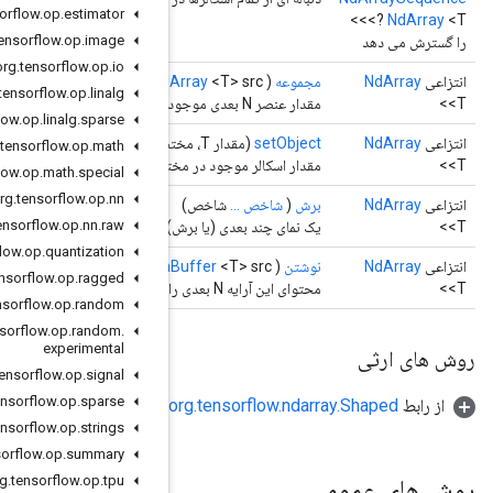
org
.
tensorflow
.
op
.
estimator
org
.
tensorflow
.
op
.
image
org
.
tensorflow
.
op
.
io
NdA
org
.
tensorflow
.
op
.
linalg
org
.
tensorflow
.
op
.
linalg
.
sparse
org
.
tensorflow
.
op
.
math
تصات داده شده را تعیین می کند.
org
.
tensorflow
.
op
.
math
.
special
org
.
tensorflow
.
op
.
nn
org
.
tensorflow
.
op
.
nn
.
raw
 از این آرایه با نگاشت یک یا چند بعد به انتخابگرهای شاخص داده شده ایجاد می کند.
org
.
tensorflow
.
op
.
quantization
Data
org
.
tensorflow
.
op
.
ragged
org
.
tensorflow
.
op
.
random
org
.
tensorflow
.
op
.
random
.
experimental
org
.
tensorflow
.
op
.
signal
org
.
tensorflow
.
op
.
sparse
org
.
tensorflow
.
op
.
strings
org
.
tensorflow
.
op
.
summary
org
.
tensorflow
.
op
.
tpu