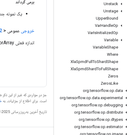
برمی گرداند
Unstack
Unstage
یک نمونه جدید از aySize
Upper
Bound
Var
Handle
Op
خروجی
عمومی <
2
Var
Is
Initialized
Op
Variable
اندازه فعلی TensorArray.
Variable
Shape
Where
Xla
Spmd
Full
To
Shard
Shape
Xla
Spmd
Shard
To
Full
Shape
Zeros
Zeros
Like
org
.
tensorflow
.
op
.
data
جز در مواردی که غیر از این ذک
org
.
tensorflow
.
op
.
data
.
experimental
است. برای اطلاع از جزئیات، به
خطم
org
.
tensorflow
.
op
.
debugging
تاریخ آخرین به‌روزرسانی 2025-07-25 به‌وقت ساعت هماهنگ جهانی.
org
.
tensorflow
.
op
.
distribute
org
.
tensorflow
.
op
.
dtypes
org
.
tensorflow
.
op
.
estimator
org
.
tensorflow
.
op
.
image