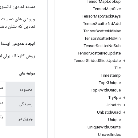
Tensor
Map
Lookup
دسته نمادین تانسور ر
Tensor
Map
Size
Tensor
Map
Stack
Keys
Tensor
Scatter
Nd
Add
نمادین که نشان دهن
Tensor
Scatter
Nd
Max
Tensor
Scatter
Nd
Min
ایجاد
عمومی ایستا
Tensor
Scatter
Nd
Sub
Tensor
Scatter
Nd
Update
روش کارخانه برای ایجاد کلاسی که یک 
Tensor
Strided
Slice
Update
Tile
مولفه های
Timestamp
Top
KUnique
مح
محدوده
Top
KWith
Unique
Try
Rpc
دسته یک Array
رسیدگی
Unbatch
Unbatch
Grad
یک
جریان در
Unique
Unique
With
Counts
Unravel
Index