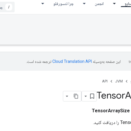
نابع
انجمن
چرا تنسورفلو
/
این صفحه به‌وسیله
ترجمه شده است.
API
JVM
Tensor
A
TensorArraySize