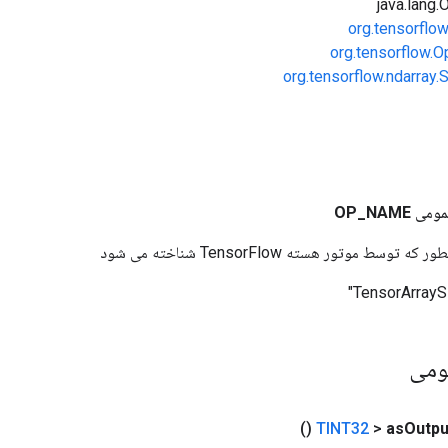
org.tensorflo
org.tensorflow.O
org.tensorflow.ndarray
مومی
NAME
_
OP
وسط موتور هسته TensorFlow شناخته می شود
ومی
()
TINT32
>
as
Outpu