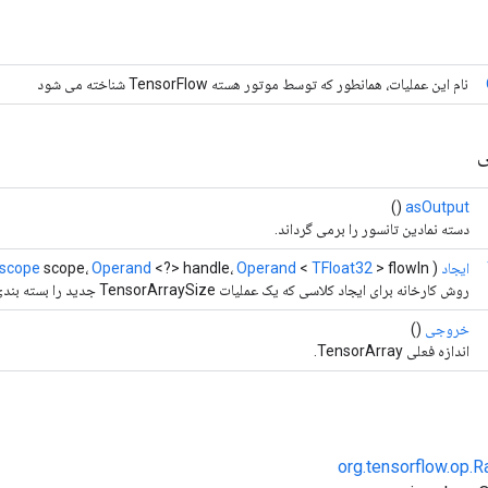
نام این عملیات، همانطور که توسط موتور هسته TensorFlow شناخته می شود
ی
()
asOutput
دسته نمادین تانسور را برمی گرداند.
ایجاد
(
> flowIn)
TFloat32
<
Operand
<?> handle،
Operand
scope،
scope
روش کارخانه برای ایجاد کلاسی که یک عملیات TensorArraySize جدید را بسته بندی می کند.
خروجی
()
اندازه فعلی TensorArray.
org.tensorflow.op.