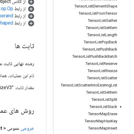
از کلاس java.lang.Object
Tensor
List
Element
Shape
از رابط
w.op.Op
Tensor
List
From
Tensor
از رابط
perand
Tensor
List
Gather
از رابط
.Shaped
Tensor
List
Get
Item
Tensor
List
Length
Tensor
List
Pop
Back
ثابت ها
Tensor
List
Push
Back
Tensor
List
Push
Back
Batch
رشته نهایی ثابت ع
Tensor
List
Reserve
Tensor
List
Resize
نام این عملیات، همانطور که ت
Tensor
List
Scatter
Tensor
List
Scatter
Into
Existing
List
مقدار ثابت:
"TensorArraySizeV3"
Tensor
List
Set
Item
Tensor
List
Split
Tensor
List
Stack
روش های عم
Tensor
Map
Erase
Tensor
Map
Has
Key
خروجی
عمومی <
t
Tensor
Map
Insert