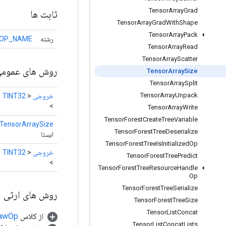
Tensor
Array
Grad
ثابت ها
Tensor
Array
Grad
With
Shape
Tensor
Array
Pack
رشته
OP_NAME
Tensor
Array
Read
Tensor
Array
Scatter
روش های عموم
Tensor
Array
Size
Tensor
Array
Split
Tensor
Array
Unpack
خروجی
<
TINT32
>
Tensor
Array
Write
Tensor
Forest
Create
Tree
Variable
TensorArraySize
Tensor
Forest
Tree
Deserialize
ایستا
Tensor
Forest
Tree
Is
Initialized
Op
خروجی
<
TINT32
Tensor
Forest
Tree
Predict
>
Tensor
Forest
Tree
Resource
Handle
Op
Tensor
Forest
Tree
Serialize
روش های ارثی
Tensor
Forest
Tree
Size
Tensor
List
Concat
از کلاس
RawOp
Tensor
List
Concat
Lists