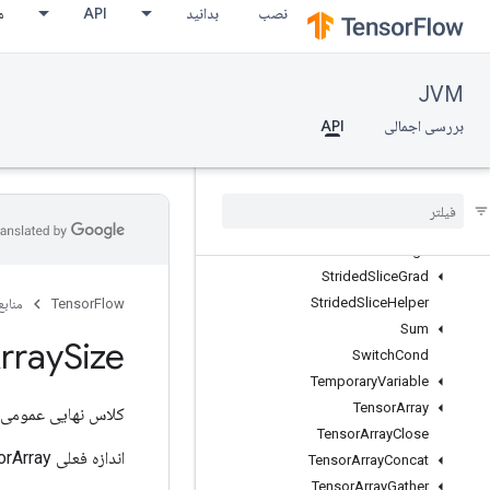
نصب
بدانید
API
م
SplitV
Squeeze
Stack
JVM
Stage
StageClear
بررسی اجمالی
API
StagePeek
Stage
Size
Stop
Gradient
Strided
Slice
Strided
Slice
Assign
Strided
Slice
Grad
Strided
Slice
Helper
TensorFlow
منابع
Sum
rray
Size
Switch
Cond
Temporary
Variable
Tensor
Array
کلاس نهایی عمومی
Tensor
Array
Close
اندازه فعلی TensorArray را دریافت کنید.
Tensor
Array
Concat
Tensor
Array
Gather