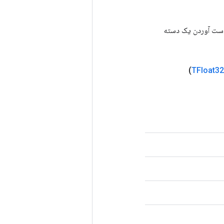
رای به دست آوردن یک دسته
TFloat32