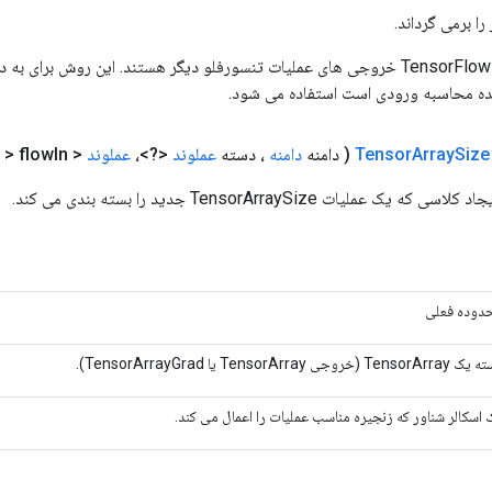
ا برمی گرداند.
ورودی های عملیات TensorFlow خروجی های عملیات تنسورفلو دیگر هستند. این روش ب
ده محاسبه ورودی است استفاده می شود.
Size
Array
Tensor
( دامنه
دامنه
، دسته
عملوند
<?>،
عملوند
<
In)
> flow
عملیات TensorArraySize جدید را بسته بندی می کند.
دوده فعلی
Tensor (خروجی TensorArray یا TensorArrayGrad).
 اسکالر شناور که زنجیره مناسب عملیات را اعمال می کند.