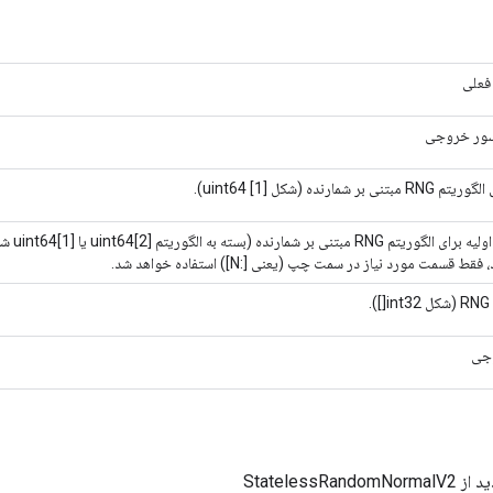
فعلی
سور خروجی
نی بر شمارنده (شکل uint64 [1]).
شمارنده او
قط قسمت مورد نیاز در سمت چپ (یعنی [:N]) استفاده خواهد شد.
.
جی
StatelessRan