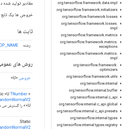
مقادیر تولید شده دارای میانگین 0 و انحرا
org
.
tensorflow
.
framework
.
data
.
impl
org
.
tensorflow
.
framework
.
initializers
خروجی ها یک تابع ق
org
.
tensorflow
.
framework
.
losses
org
.
tensorflow
.
framework
.
losses
.
impl
ثابت ها
org
.
tensorflow
.
framework
.
metrics
org
.
tensorflow
.
framework
.
metrics
.
رشته
OP_NAME
exceptions
org
.
tensorflow
.
framework
.
metrics
.
impl
روش های عموم
org
.
tensorflow
.
framework
.
optimizers
org
.
tensorflow
.
framework
.
utils
خروجی
<U>
org
.
tensorflow
.
internal
org
.
tensorflow
.
internal
.
buffer
tic <U
TNumber
>
org
.
tensorflow
.
internal
.
c
_
api
RandomNormalV2
org
.
tensorflow
.
internal
.
c
_
api
.
global
<U> را گسترش می دهد
org
.
tensorflow
.
internal
.
c
_
api
.
presets
org
.
tensorflow
.
internal
.
types
Static
org
.
tensorflow
.
internal
.
types
.
registry
RandomNormalV2