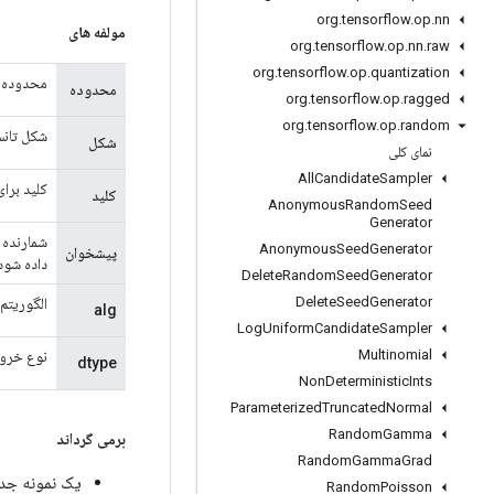
org
.
tensorflow
.
op
.
nn
مولفه های
org
.
tensorflow
.
op
.
nn
.
raw
org
.
tensorflow
.
op
.
quantization
محدوده 
محدوده
org
.
tensorflow
.
op
.
ragged
org
.
tensorflow
.
op
.
random
شکل تان
شکل
نمای کلی
All
Candidate
Sampler
کلید برای الگوریتم RNG مبت
کلید
Anonymous
Random
Seed
Generator
Anonymous
Seed
Generator
پیشخوان
داده شود، ف
Delete
Random
Seed
Generator
Delete
Seed
Generator
الگوریتم RNG (شکل int32[])
alg
Log
Uniform
Candidate
Sampler
Multinomial
نوع خرو
dtype
Non
Deterministic
Ints
Parameterized
Truncated
Normal
Random
Gamma
برمی گرداند
Random
Gamma
Grad
یک نمونه جدید از domNormalV2
Random
Poisson