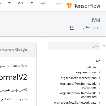
نصب
بدانید
API
م
JVM
بررسی اجمالی
API
API
TensorFlow
منابع
نمای کلی
org
.
tensorflow
ormal
V2
org
.
tensorflow
.
exceptions
org
.
tensorflow
.
framework
.
activations
کلاس نهایی عمومی
org
.
tensorflow
.
framework
.
constraints
مقادیر شبه تصادفی 
org
.
tensorflow
.
framework
.
data