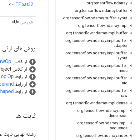
org
.
tensorflow
.
ndarray
>
<
TFloat32
org
.
tensorflow
.
ndarray
.
buffer
org
.
tensorflow
.
ndarray
.
buffer
.
layout
خروجی
<U>
org
.
tensorflow
.
ndarray
.
impl
org
.
tensorflow
.
ndarray
.
impl
.
buffer
org
.
tensorflow
.
ndarray
.
impl
.
buffer
.
adapter
روش های ارثی
org
.
tensorflow
.
ndarray
.
impl
.
buffer
.
layout
از کلاس
RawOp
org
.
tensorflow
.
ndarray
.
impl
.
buffer
.
از کلاس java.lang.Object
misc
از رابط
w.op.Op
org
.
tensorflow
.
ndarray
.
impl
.
buffer
.
nio
از رابط
perand
org
.
tensorflow
.
ndarray
.
impl
.
buffer
.
از رابط
.Shaped
raw
org
.
tensorflow
.
ndarray
.
impl
.
dense
org
.
tensorflow
.
ndarray
.
impl
.
ثابت ها
dimension
org
.
tensorflow
.
ndarray
.
impl
.
sequence
رشته نهایی ثابت ع
org
.
tensorflow
.
ndarray
.
index