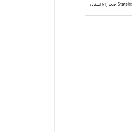
روش کارخانه برای ایجاد کلاسی که یک عملیات StatelessRandomNormalV2 جدید را با استفاده