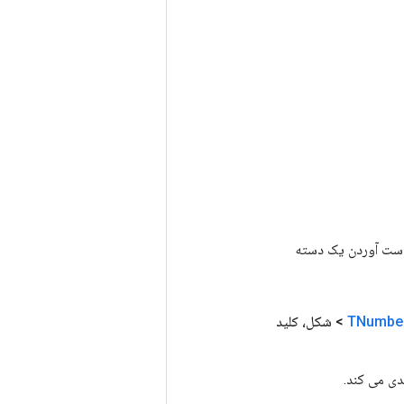
رای به دست آوردن یک دسته
TNumbe
> شکل، کلید