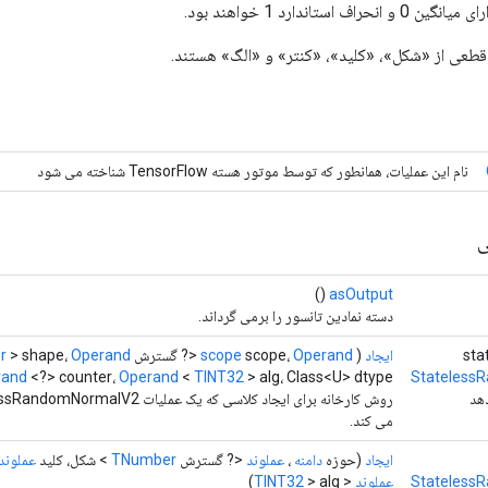
ف استاندارد 1 خواهند بود.
طعی از «شکل»، «کلید»، «کنتر» و «الگ» هستند.
نام این عملیات، همانطور که توسط موتور هسته TensorFlow شناخته می شود
ی
()
asOutput
دسته نمادین تانسور را برمی گرداند.
sta
ایجاد
(
Operand
scope،
scope
<? گسترش
Operand
> shape،
r
rand
<?> counter،
Operand
<
TINT32
> alg، Class<U> dtype)
Stateless
می کند.
ایجاد
(حوزه
دامنه
،
عملوند
<? گسترش
TNumber
> شکل، کلید
عملوند
Stateless
عملوند
<
> alg)
TINT32