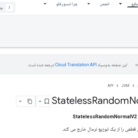
نابع
انجمن
چرا تنسورفلو
/
این صفحه به‌وسیله
ترجمه شده است.
API
JVM
Stateless
Random
N
StatelessRandomNormalV2
قطعی را از یک توزیع نرمال خارج می کند.