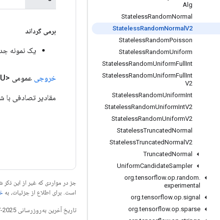
Alg
Stateless
Random
Normal
Stateless
Random
Normal
V2
برمی گرداند
Stateless
Random
Poisson
یک نمونه جدید از domNormalV2
Stateless
Random
Uniform
Stateless
Random
Uniform
Full
Int
Stateless
Random
Uniform
Full
Int
خروجی
عمومی <U>
V2
Stateless
Random
Uniform
Int
مقادیر تصادفی با
Stateless
Random
Uniform
Int
V2
Stateless
Random
Uniform
V2
Stateless
Truncated
Normal
Stateless
Truncated
Normal
V2
Truncated
Normal
Uniform
Candidate
Sampler
org
.
tensorflow
.
op
.
random
.
جز در مواردی که غیر از این ذک
experimental
است. برای اطلاع از جزئیات، به
خطم
org
.
tensorflow
.
op
.
signal
org
.
tensorflow
.
op
.
sparse
تاریخ آخرین به‌روزرسانی 2025-07-26 به‌وقت ساعت هماهنگ جهانی.