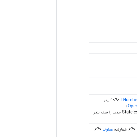
TNumbe
<?> کلید،
Ope
روش کارخانه برای ایجاد کلاسی که یک عملیات StatelessRandomNormalV2 جدید را بسته بندی
<?>، شمارنده
عملوند
<?>،