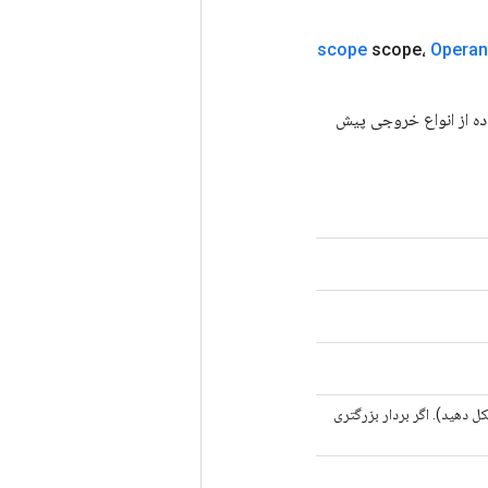
scope
scope،
Opera
StatelessRandomNormalV2 جدید را با استفاده از انواع خروجی پیش
لیه برای الگوریتم RNG مبتنی بر شمارنده (بسته به الگوریتم uint64[2] یا uint64[1] شکل دهید). اگر بردار بزرگتری