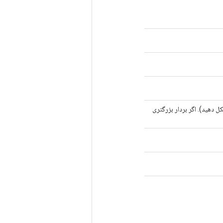
لیه برای الگوریتم RNG مبتنی بر شمارنده (بسته به الگوریتم uint64[2] یا uint64[1] شکل دهید). اگر بردار بزرگتری