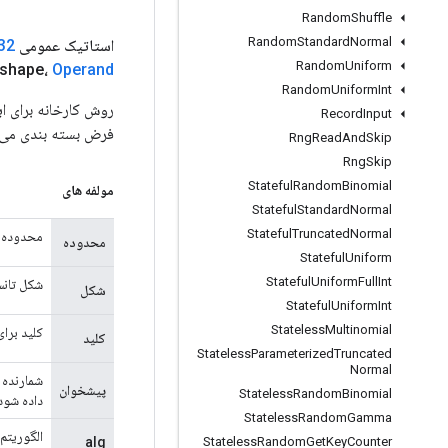
Random
Shuffle
Random
Standard
Normal
استاتیک عمومی
32
Random
Uniform
shape،
Operand
Random
Uniform
Int
Record
Input
فرض بسته بندی می 
Rng
Read
And
Skip
Rng
Skip
Stateful
Random
Binomial
مولفه های
Stateful
Standard
Normal
Stateful
Truncated
Normal
محدوده 
محدوده
Stateful
Uniform
Stateful
Uniform
Full
Int
شکل تان
شکل
Stateful
Uniform
Int
Stateless
Multinomial
کلید برای الگوریتم RNG مبت
کلید
Stateless
Parameterized
Truncated
Normal
پیشخوان
Stateless
Random
Binomial
داده شود، ف
Stateless
Random
Gamma
الگوریتم RNG (شکل int32[])
alg
Stateless
Random
Get
Key
Counter