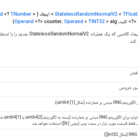
TFloat
<
V2
Normal
Random
Stateless
>
ایجاد
(
>
TNumber
<?
nd
<?> کلید،
> alg)
TINT32
<
Operand
<?> counter،
Operand
روش کارخانه برای ایجاد کلاسی که یک عملیات 
کند.
فعلی
سور خروجی
نی بر شمارنده (شکل uint64 [1]).
شمارنده او
قط قسمت مورد نیاز در سمت چپ (یعنی [:N]) استفاده خواهد شد.
.