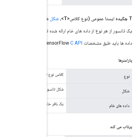
کل،
Data)
raw
Buffer
Data
Byte
 توسط بافر داده شده ایجاد می کند.
در
data
کدگذاری شده باشند.
تانسور
ور
اوی داده های خام تانسور.