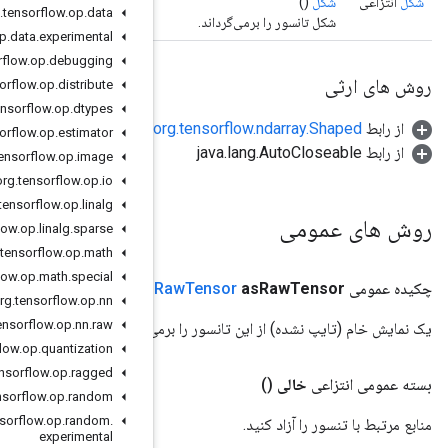
org
.
tensorflow
.
op
.
data
org
.
tensorflow
.
op
.
data
.
experimental
org
.
tensorflow
.
op
.
debugging
org
.
tensorflow
.
op
.
distribute
org
.
tensorflow
.
op
.
dtypes
org
.
tensorflow
.
op
.
estimator
org
.
tensorflow
.
op
.
image
org
.
tensorflow
.
op
.
io
org
.
tensorflow
.
op
.
linalg
org
.
tensorflow
.
op
.
linalg
.
sparse
org
.
tensorflow
.
op
.
math
org
.
tensorflow
.
op
.
math
.
special
()
org
.
tensorflow
.
op
.
nn
org
.
tensorflow
.
op
.
nn
.
raw
‌گرداند
org
.
tensorflow
.
op
.
quantization
org
.
tensorflow
.
op
.
ragged
org
.
tensorflow
.
op
.
random
org
.
tensorflow
.
op
.
random
.
experimental