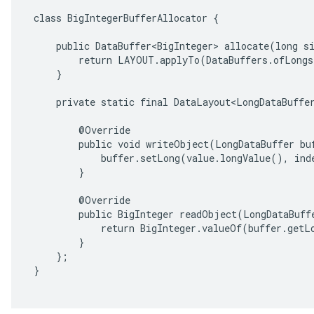
 class BigIntegerBufferAllocator {

     public DataBuffer<BigInteger> allocate(long si
r
         return LAYOUT.applyTo(DataBuffers.ofLongs
     }

     private static final DataLayout<LongDataBuffe
         @Override

         public void writeObject(LongDataBuffer buf
             buffer.setLong(value.longValue(), inde
         }

         @Override

         public BigInteger readObject(LongDataBuffe
             return BigInteger.valueOf(buffer.getLo
         }

     };

 }
