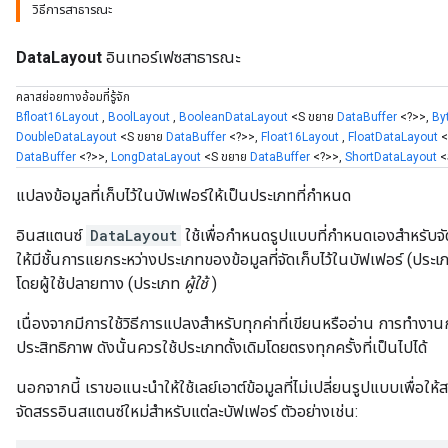
วิธีการสาธารณะ
DataLayout
อินเทอร์เฟซสาธารณะ
คลาสย่อยทางอ้อมที่รู้จัก
Bfloat16Layout
,
BoolLayout
,
BooleanDataLayout
<S ขยาย
DataBuffer
<?>>,
By
DoubleDataLayout
<S ขยาย
DataBuffer
<?>>,
Float16Layout
,
FloatDataLayout
<
DataBuffer
<?>>,
LongDataLayout
<S ขยาย
DataBuffer
<?>>,
ShortDataLayout
<
แปลงข้อมูลที่เก็บไว้ในบัฟเฟอร์ให้เป็นประเภทที่กำหนด
อินสแตนซ์
DataLayout
ใช้เพื่อกำหนดรูปแบบที่กำหนดเองสำหรับจ
ให้มีชั้นการแยกระหว่างประเภทของข้อมูลที่จัดเก็บไว้ในบัฟเฟอร์ (ประ
โดยผู้ใช้ปลายทาง (ประเภท
ผู้ใช้
)
เนื่องจากมีการใช้วิธีการแปลงสำหรับทุกค่าที่เขียนหรืออ่าน การทำงาน
ประสิทธิภาพ ดังนั้นควรใช้ประเภทดั้งเดิมโดยตรงทุกครั้งที่เป็นไปได้
นอกจากนี้ เราขอแนะนำให้ใช้เลย์เอาต์ข้อมูลที่ไม่เปลี่ยนรูปแบบเพื่อให
จัดสรรอินสแตนซ์ใหม่สำหรับแต่ละบัฟเฟอร์ ตัวอย่างเช่น: