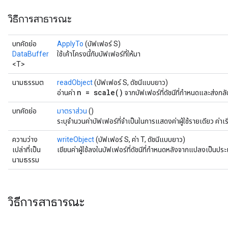
วิธีการสาธารณะ
บทคัดย่อ
ApplyTo
(บัฟเฟอร์ S)
DataBuffer
ใช้เค้าโครงนี้กับบัฟเฟอร์ที่ให้มา
<T>
นามธรรมต
readObject
(บัฟเฟอร์ S, ดัชนีแบบยาว)
n = scale()
อ่านค่า
จากบัฟเฟอร์ที่ดัชนีที่กำหนดและส่งกลับ
บทคัดย่อ
มาตราส่วน
()
ระบุจำนวนค่าบัฟเฟอร์ที่จำเป็นในการแสดงค่าผู้ใช้รายเดียว ค่าเริ
ความว่าง
writeObject
(บัฟเฟอร์ S, ค่า T, ดัชนีแบบยาว)
เปล่าที่เป็น
เขียนค่าผู้ใช้ลงในบัฟเฟอร์ที่ดัชนีที่กำหนดหลังจากแปลงเป็นปร
นามธรรม
วิธีการสาธารณะ