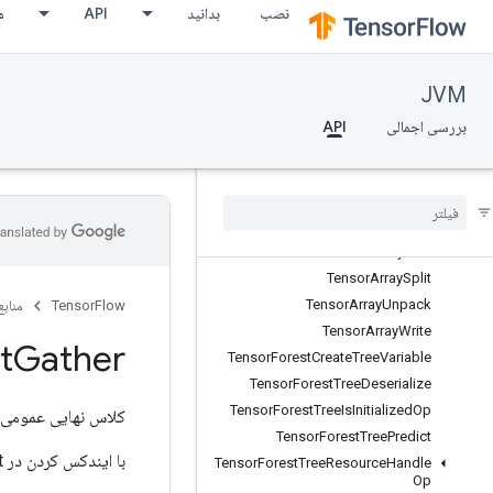
نصب
بدانید
API
م
TensorArray
TensorArrayClose
TensorArrayConcat
JVM
TensorArrayGather
TensorArrayGrad
بررسی اجمالی
API
TensorArrayGradWithShape
Tensor
Array
Pack
Tensor
Array
Read
Tensor
Array
Scatter
Tensor
Array
Size
Tensor
Array
Split
Tensor
Array
Unpack
TensorFlow
منابع
Tensor
Array
Write
t
Gather
Tensor
Forest
Create
Tree
Variable
Tensor
Forest
Tree
Deserialize
Tensor
Forest
Tree
Is
Initialized
Op
کلاس نهایی عمومی
Tensor
Forest
Tree
Predict
با ایندکس کردن در TensorList یک Tensor ایجاد می کند.
Tensor
Forest
Tree
Resource
Handle
Op