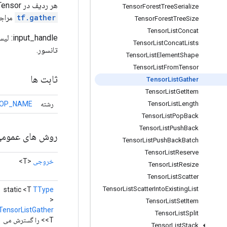
هر ردیف در Tensor تولید شده مربوط به عنصری در TensorList است که توسط شاخص داده شده مشخص شده است (به
Tensor
Forest
Tree
Serialize
tf.gather
مراجع
Tensor
Forest
Tree
Size
Tensor
List
Concat
andle
Tensor
List
Concat
Lists
تانسور.
Tensor
List
Element
Shape
Tensor
List
From
Tensor
ثابت ها
Tensor
List
Gather
Tensor
List
Get
Item
رشته
OP_NAME
Tensor
List
Length
Tensor
List
Pop
Back
Tensor
List
Push
Back
روش های عموم
Tensor
List
Push
Back
Batch
Tensor
List
Reserve
خروجی
<T>
Tensor
List
Resize
Tensor
List
Scatter
Tensor
List
Scatter
Into
Existing
List
static <T
TType
>
Tensor
List
Set
Item
TensorListGather
Tensor
List
Split
<T> را گسترش می
Tensor
List
Stack