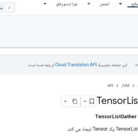
نابع
انجمن
چرا تنسورفلو
/
این صفحه به‌وسیله
ترجمه شده است.
API
JVM
Tensor
Lis
TensorListGather