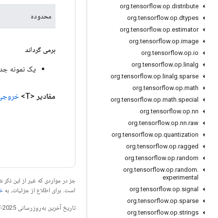
org
.
tensorflow
.
op
.
distribute
محدوده
org
.
tensorflow
.
op
.
dtypes
org
.
tensorflow
.
op
.
estimator
org
.
tensorflow
.
op
.
image
برمی گرداند
org
.
tensorflow
.
op
.
io
org
.
tensorflow
.
op
.
linalg
یک نمونه جدید از Gather
org
.
tensorflow
.
op
.
linalg
.
sparse
org
.
tensorflow
.
op
.
math
مقادیر
<T>
خروجی
org
.
tensorflow
.
op
.
math
.
special
org
.
tensorflow
.
op
.
nn
org
.
tensorflow
.
op
.
nn
.
raw
org
.
tensorflow
.
op
.
quantization
org
.
tensorflow
.
op
.
ragged
org
.
tensorflow
.
op
.
random
org
.
tensorflow
.
op
.
random
.
experimental
جز در مواردی که غیر از این ذک
org
.
tensorflow
.
op
.
signal
است. برای اطلاع از جزئیات، به
خطم
org
.
tensorflow
.
op
.
sparse
تاریخ آخرین به‌روزرسانی 2025-07-25 به‌وقت ساعت هماهنگ جهانی.
org
.
tensorflow
.
op
.
strings