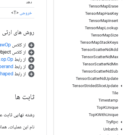
دهد
Tensor
Map
Erase
خروجی
<T>
Tensor
Map
Has
Key
Tensor
Map
Insert
Tensor
Map
Lookup
روش های ارثی
Tensor
Map
Size
Tensor
Map
Stack
Keys
از کلاس
RawOp
Tensor
Scatter
Nd
Add
از کلاس java.lang.Object
Tensor
Scatter
Nd
Max
از رابط
w.op.Op
Tensor
Scatter
Nd
Min
از رابط
perand
Tensor
Scatter
Nd
Sub
از رابط
.Shaped
Tensor
Scatter
Nd
Update
Tensor
Strided
Slice
Update
Tile
ثابت ها
Timestamp
Top
KUnique
رشته نهایی ثابت ع
Top
KWith
Unique
Try
Rpc
نام این عملیات، همانطور که ت
Unbatch