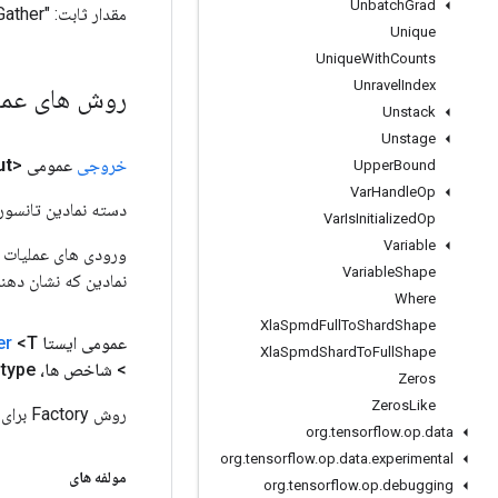
Unbatch
Grad
مقدار ثابت:
"TensorListGather"
Unique
Unique
With
Counts
Unravel
Index
روش های عم
Unstack
Unstage
خروجی
عمومی <T>
ut
Upper
Bound
Var
Handle
Op
دسته نمادین تانسور ر
Var
Is
Initialized
Op
Variable
Variable
Shape
نمادین که نشان دهن
Where
Xla
Spmd
Full
To
Shard
Shape
عمومی ایستا
<T>
er
Xla
Spmd
Shard
To
Full
Shape
> شاخص ها،
type)
Zeros
Zeros
Like
روش Factory برای ایجاد کلاسی که یک عملیات TensorListGather جدید را بسته بندی می کند.
org
.
tensorflow
.
op
.
data
org
.
tensorflow
.
op
.
data
.
experimental
مولفه های
org
.
tensorflow
.
op
.
debugging