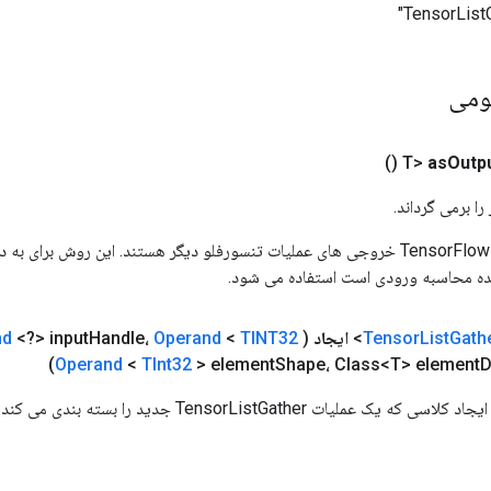
ومی
()
as
Outp
ا برمی گرداند.
ورودی های عملیات TensorFlow خروجی های عملیات تنسورفلو دیگر هستند. این روش ب
ده محاسبه ورودی است استفاده می شود.
Gath
List
Tensor
ایجاد
(
TINT32
<
Operand
Handle،
<?> input
nd
Operand
<
TInt32
> element
Shape، Class<T> element
D