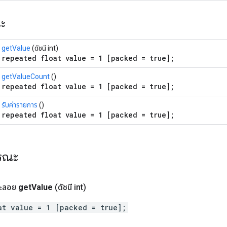
ณะ
getValue
(ดัชนี int)
repeated float value = 1 [packed = true];
getValueCount
()
repeated float value = 1 [packed = true];
รับค่ารายการ
()
repeated float value = 1 [packed = true];
ารณะ
ะลอย
get
Value
(ดัชนี int)
at value = 1 [packed = true];