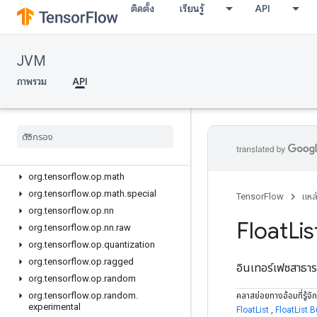
org.tensorflow.op.data
ติดตั้ง
เรียนรู้
API
org.tensorflow.op.data.experimental
org.tensorflow.op.debugging
JVM
org.tensorflow.op.distribute
org.tensorflow.op.dtypes
ภาพรวม
API
org.tensorflow.op.estimator
org
.
tensorflow
.
op
.
image
org
.
tensorflow
.
op
.
io
org
.
tensorflow
.
op
.
linalg
org
.
tensorflow
.
op
.
linalg
.
sparse
org
.
tensorflow
.
op
.
math
org
.
tensorflow
.
op
.
math
.
special
TensorFlow
แหล
org
.
tensorflow
.
op
.
nn
Float
Lis
org
.
tensorflow
.
op
.
nn
.
raw
org
.
tensorflow
.
op
.
quantization
org
.
tensorflow
.
op
.
ragged
อินเทอร์เฟซสาธ
org
.
tensorflow
.
op
.
random
org
.
tensorflow
.
op
.
random
.
คลาสย่อยทางอ้อมที่รู้จัก
experimental
FloatList
,
FloatList.B