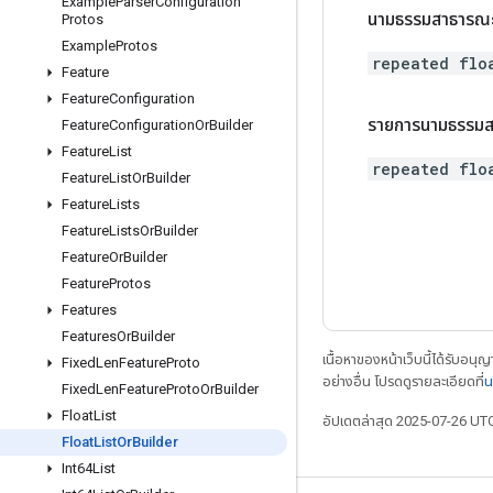
Example
Parser
Configuration
นามธรรมสาธารณะ
Protos
Example
Protos
repeated flo
Feature
Feature
Configuration
รายการนามธรรมส
Feature
Configuration
Or
Builder
Feature
List
repeated flo
Feature
List
Or
Builder
Feature
Lists
Feature
Lists
Or
Builder
Feature
Or
Builder
Feature
Protos
Features
Features
Or
Builder
เนื้อหาของหน้าเว็บนี้ได้รับอนุ
Fixed
Len
Feature
Proto
อย่างอื่น โปรดดูรายละเอียดที่
น
Fixed
Len
Feature
Proto
Or
Builder
Float
List
อัปเดตล่าสุด 2025-07-26 UT
Float
List
Or
Builder
Int64List