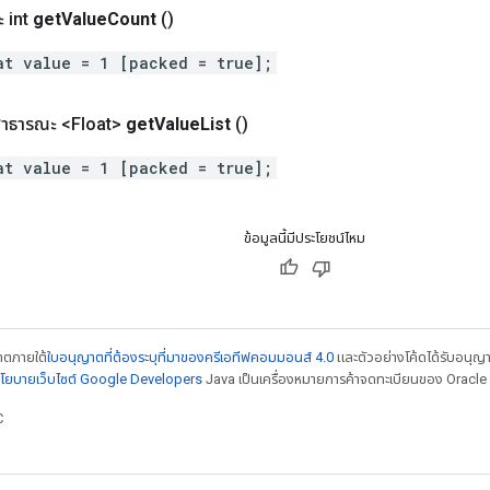
 int
get
Value
Count
()
at value = 1 [packed = true];
าธารณะ <Float>
get
Value
List
()
at value = 1 [packed = true];
ข้อมูลนี้มีประโยชน์ไหม
ญาตภายใต้
ใบอนุญาตที่ต้องระบุที่มาของครีเอทีฟคอมมอนส์ 4.0
และตัวอย่างโค้ดได้รับอนุญ
โยบายเว็บไซต์ Google Developers
Java เป็นเครื่องหมายการค้าจดทะเบียนของ Oracle แ
C