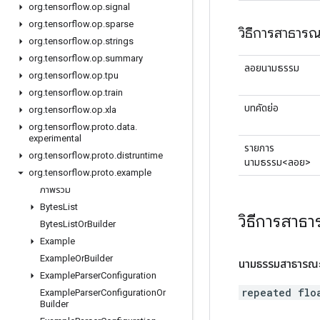
org
.
tensorflow
.
op
.
signal
org
.
tensorflow
.
op
.
sparse
วิธีการสาธาร
org
.
tensorflow
.
op
.
strings
org
.
tensorflow
.
op
.
summary
ลอยนามธรรม
org
.
tensorflow
.
op
.
tpu
org
.
tensorflow
.
op
.
train
บทคัดย่อ
org
.
tensorflow
.
op
.
xla
org
.
tensorflow
.
proto
.
data
.
experimental
รายการ
org
.
tensorflow
.
proto
.
distruntime
นามธรรม<ลอย>
org
.
tensorflow
.
proto
.
example
ภาพรวม
Bytes
List
วิธีการสาธ
Bytes
List
Or
Builder
Example
Example
Or
Builder
นามธรรมสาธารณ
Example
Parser
Configuration
repeated flo
Example
Parser
Configuration
Or
Builder