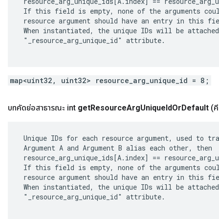
 resource_arg_unique_ids[A.index] == resource_arg_u
 If this field is empty, none of the arguments coul
 resource argument should have an entry in this fie
 When instantiated, the unique IDs will be attached
 "_resource_arg_unique_id" attribute.

map<uint32, uint32> resource_arg_unique_id = 8;
บทคัดย่อสาธารณะ int
get
Resource
Arg
Unique
Id
Or
Default
(คี
 Unique IDs for each resource argument, used to tra
 Argument A and Argument B alias each other, then

 resource_arg_unique_ids[A.index] == resource_arg_u
 If this field is empty, none of the arguments coul
 resource argument should have an entry in this fie
 When instantiated, the unique IDs will be attached
 "_resource_arg_unique_id" attribute.
