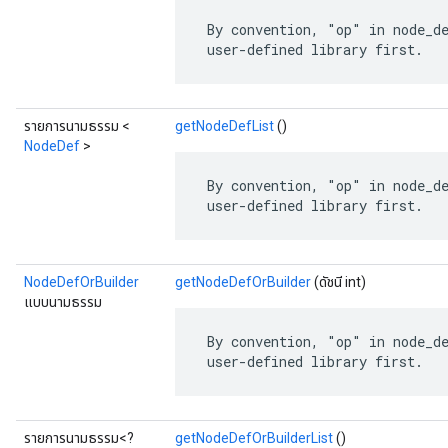
 By convention, "op" in node_de
 user-defined library first.
รายการนามธรรม <
getNodeDefList
()
NodeDef
>
 By convention, "op" in node_de
 user-defined library first.
NodeDefOrBuilder
getNodeDefOrBuilder
(ดัชนี int)
แบบนามธรรม
 By convention, "op" in node_de
 user-defined library first.
รายการนามธรรม<?
getNodeDefOrBuilderList
()