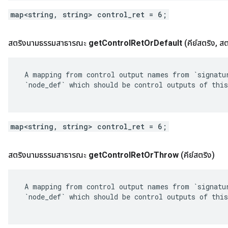
map<string, string> control_ret = 6;
สตริงนามธรรมสาธารณะ
get
Control
Ret
Or
Default
(คีย์สตริง
,
สต
 A mapping from control output names from `signatur
 `node_def` which should be control outputs of this
map<string, string> control_ret = 6;
สตริงนามธรรมสาธารณะ
get
Control
Ret
Or
Throw
(คีย์สตริง)
 A mapping from control output names from `signatur
 `node_def` which should be control outputs of this