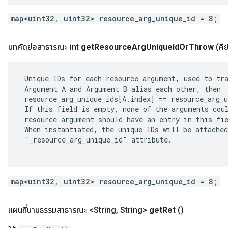
map<uint32, uint32> resource_arg_unique_id = 8;
บทคัดย่อสาธารณะ int
get
Resource
Arg
Unique
Id
Or
Throw
(คีย
 Unique IDs for each resource argument, used to tra
 Argument A and Argument B alias each other, then

 resource_arg_unique_ids[A.index] == resource_arg_u
 If this field is empty, none of the arguments coul
 resource argument should have an entry in this fie
 When instantiated, the unique IDs will be attached
 "_resource_arg_unique_id" attribute.

map<uint32, uint32> resource_arg_unique_id = 8;
แผนที่นามธรรมสาธารณะ <String
,
String>
get
Ret
()