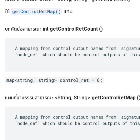
ใช้
getControlRetMap()
แทน
บทคัดย่อสาธารณะ int
get
Control
Ret
Count
()
 A mapping from control output names from `signatur
 `node_def` which should be control outputs of this
map<string, string> control_ret = 6;
แผนที่นามธรรมสาธารณะ <String
,
String>
get
Control
Ret
Map
(
 A mapping from control output names from `signatur
 `node_def` which should be control outputs of this