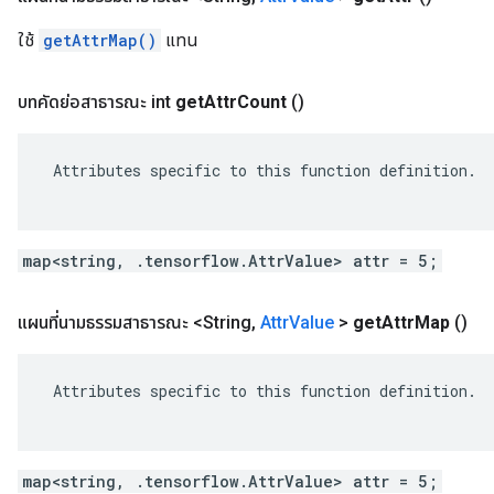
ใช้
getAttrMap()
แทน
บทคัดย่อสาธารณะ int
get
Attr
Count
()
 Attributes specific to this function definition.

map<string, .tensorflow.AttrValue> attr = 5;
แผนที่นามธรรมสาธารณะ <String
,
Attr
Value
>
get
Attr
Map
()
 Attributes specific to this function definition.

map<string, .tensorflow.AttrValue> attr = 5;