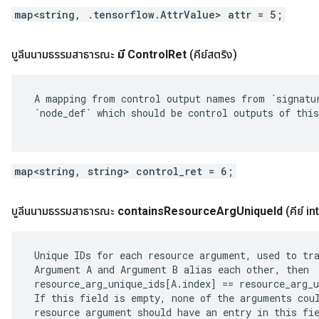
map<string, .tensorflow.AttrValue> attr = 5;
บูลีนนามธรรมสาธารณะ
มี Control
Ret
(คีย์สตริง)
 A mapping from control output names from `signatur
 `node_def` which should be control outputs of this
map<string, string> control_ret = 6;
บูลีนนามธรรมสาธารณะ
contains
Resource
Arg
Unique
Id
(คีย์ in
 Unique IDs for each resource argument, used to tra
 Argument A and Argument B alias each other, then

 resource_arg_unique_ids[A.index] == resource_arg_u
 If this field is empty, none of the arguments coul
 resource argument should have an entry in this fie