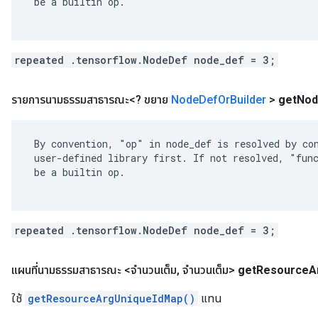
 be a builtin op.

repeated .tensorflow.NodeDef node_def = 3;
รายการนามธรรมสาธารณะ<? ขยาย
Node
Def
Or
Builder
>
get
Nod
 By convention, "op" in node_def is resolved by con
 user-defined library first. If not resolved, "func
 be a builtin op.

repeated .tensorflow.NodeDef node_def = 3;
แผนที่นามธรรมสาธารณะ <จำนวนเต็ม
,
จำนวนเต็ม>
get
Resource
A
ใช้
getResourceArgUniqueIdMap()
แทน