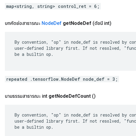
map<string, string> control_ret = 6;
บทคัดย่อสาธารณะ
Node
Def
get
Node
Def
(ดัชนี int)
 By convention, "op" in node_def is resolved by con
 user-defined library first. If not resolved, "func
 be a builtin op.

repeated .tensorflow.NodeDef node_def = 3;
นามธรรมสาธารณะ int
get
Node
Def
Count
()
 By convention, "op" in node_def is resolved by con
 user-defined library first. If not resolved, "func
 be a builtin op.
