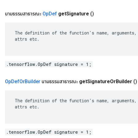
นามธรรมสาธารณะ
Op
Def
get
Signature
()
 The definition of the function's name, arguments, 
 attrs etc.

.tensorflow.OpDef signature = 1;
Op
Def
Or
Builder
นามธรรมสาธารณะ
get
Signature
Or
Builder
()
 The definition of the function's name, arguments, 
 attrs etc.

.tensorflow.OpDef signature = 1;