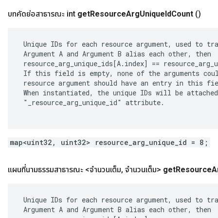
บทคัดย่อสาธารณะ int
get
Resource
Arg
Unique
Id
Count
()
 Unique IDs for each resource argument, used to tra
 Argument A and Argument B alias each other, then

 resource_arg_unique_ids[A.index] == resource_arg_u
 If this field is empty, none of the arguments coul
 resource argument should have an entry in this fie
 When instantiated, the unique IDs will be attached
 "_resource_arg_unique_id" attribute.

map<uint32, uint32> resource_arg_unique_id = 8;
แผนที่นามธรรมสาธารณะ <จำนวนเต็ม
,
จำนวนเต็ม>
get
Resource
A
 Unique IDs for each resource argument, used to tra
 Argument A and Argument B alias each other, then
