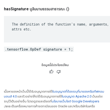
has
Signature
บูลีนนามธรรมสาธารณะ
()
 The definition of the function's name, arguments, 
 attrs etc.

.tensorflow.OpDef signature = 1;
ข้อมูลนี้มีประโยชน์ไหม
เนื้อหาของหน้าเว็บนี้ได้รับอนุญาตภายใต้
ใบอนุญาตที่ต้องระบุที่มาของครีเอทีฟคอม
มอนส์ 4.0
และตัวอย่างโค้ดได้รับอนุญาตภายใต้
ใบอนุญาต Apache 2.0
เว้นแต่จะ
ระบุไว้เป็นอย่างอื่น โปรดดูรายละเอียดที่
นโยบายเว็บไซต์ Google Developers
Java เป็นเครื่องหมายการค้าจดทะเบียนของ Oracle และ/หรือบริษัทในเครือ