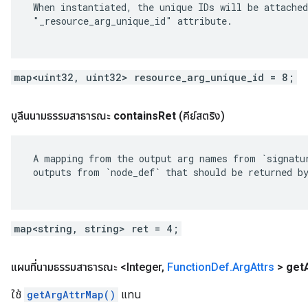
 When instantiated, the unique IDs will be attached
 "_resource_arg_unique_id" attribute.

map<uint32, uint32> resource_arg_unique_id = 8;
บูลีนนามธรรมสาธารณะ
contains
Ret
(คีย์สตริง)
 A mapping from the output arg names from `signatur
 outputs from `node_def` that should be returned by
map<string, string> ret = 4;
แผนที่นามธรรมสาธารณะ <Integer
,
Function
Def
.
Arg
Attrs
>
get
ใช้
getArgAttrMap()
แทน