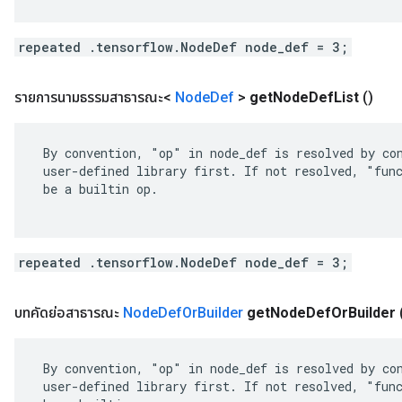
repeated .tensorflow.NodeDef node_def = 3;
รายการนามธรรมสาธารณะ<
Node
Def
>
get
Node
Def
List
()
 By convention, "op" in node_def is resolved by con
 user-defined library first. If not resolved, "func
 be a builtin op.

repeated .tensorflow.NodeDef node_def = 3;
บทคัดย่อสาธารณะ
Node
Def
Or
Builder
get
Node
Def
Or
Builder
 By convention, "op" in node_def is resolved by con
 user-defined library first. If not resolved, "func