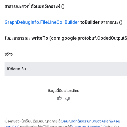
สาธารณะคงที่
ตัวแยกวิเคราะห์
()
Graph
Debug
Info
.
File
Line
Col
.
Builder
to
Builder
สาธารณะ
()
โมฆะสาธารณะ
write
To
(com
.
google
.
protobuf
.
Coded
Output
S
ขว้าง
IOข้อยกเว้น
ข้อมูลนี้มีประโยชน์ไหม
เนื้อหาของหน้าเว็บนี้ได้รับอนุญาตภายใต้
ใบอนุญาตที่ต้องระบุที่มาของครีเอทีฟคอม
มอนส์ 4.0
และตัวอย่างโค้ดได้รับอนุญาตภายใต้
ใบอนุญาต Apache 2.0
เว้นแต่จะ