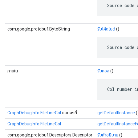
 Source code 
com.google.protobuf.ByteString
รับโค้ดไบต์
()
 Source code 
ภายใน
รับคอล
()
 Col number i
GraphDebugInfo.FileLineCol
แบบคงที่
getDefaultInstance
(
GraphDebugInfo.FileLineCol
getDefaultInstance
com.google.protobuf.Descriptors.Descriptor
รับคำอธิบาย
()