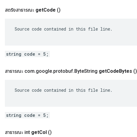
สตริงสาธารณะ
get
Code
()
 Source code contained in this file line.

string code = 5;
สาธารณะ com
.
google
.
protobuf
.
Byte
String
get
Code
Bytes
()
 Source code contained in this file line.

string code = 5;
สาธารณะ int
get
Col
()