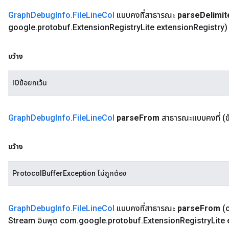
Graph
Debug
Info
.
File
Line
Col
แบบคงที่สาธารณะ
parse
Delimit
google
.
protobuf
.
Extension
Registry
Lite extension
Registry)
ขว้าง
IOข้อยกเว้น
Graph
Debug
Info
.
File
Line
Col
parse
From
สาธารณะแบบคงที่
(
ขว้าง
ProtocolBufferException ไม่ถูกต้อง
Graph
Debug
Info
.
File
Line
Col
แบบคงที่สาธารณะ
parse
From
(
Stream อินพุต com
.
google
.
protobuf
.
Extension
Registry
Lite