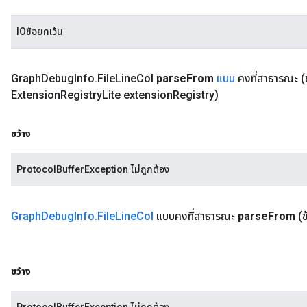
IOข้อยกเว้น
Graph
Debug
Info
.
File
Line
Col
parse
From
แบบ
คงที่สาธารณะ
(
Extension
Registry
Lite extension
Registry)
ขว้าง
ProtocolBufferException ไม่ถูกต้อง
Graph
Debug
Info
.
File
Line
Col
แบบคงที่สาธารณะ
parse
From
(
ขว้าง