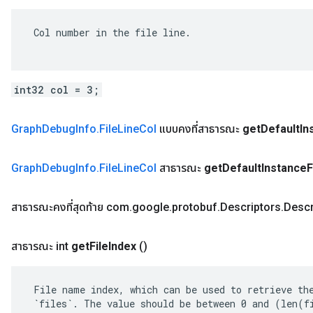
 Col number in the file line.

int32 col = 3;
Graph
Debug
Info
.
File
Line
Col
แบบคงที่สาธารณะ
get
Default
In
Graph
Debug
Info
.
File
Line
Col
สาธารณะ
get
Default
Instance
F
สาธารณะคงที่สุดท้าย com
.
google
.
protobuf
.
Descriptors
.
Descr
สาธารณะ int
get
File
Index
()
 File name index, which can be used to retrieve the
 `files`. The value should be between 0 and (len(fi