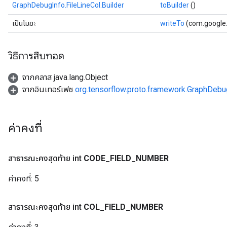
GraphDebugInfo.FileLineCol.Builder
toBuilder
()
เป็นโมฆะ
writeTo
(com.google.
วิธีการสืบทอด
จากคลาส java.lang.Object
จากอินเทอร์เฟซ
org.tensorflow.proto.framework.GraphDebug
ค่าคงที่
สาธารณะคงสุดท้าย int
CODE
_
FIELD
_
NUMBER
ค่าคงที่:
5
สาธารณะคงสุดท้าย int
COL
_
FIELD
_
NUMBER