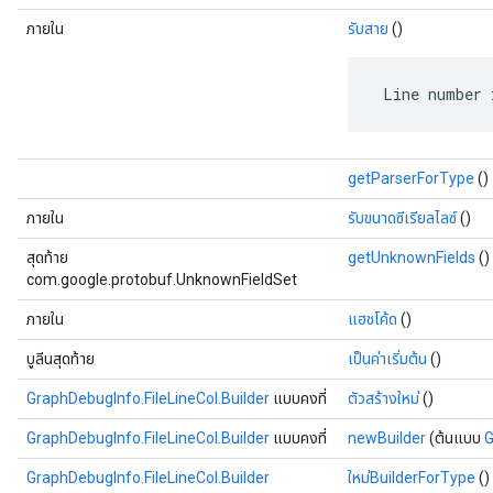
ภายใน
รับสาย
()
 Line number 
getParserForType
()
ภายใน
รับขนาดซีเรียลไลซ์
()
สุดท้าย
getUnknownFields
()
com.google.protobuf.UnknownFieldSet
ภายใน
แฮชโค้ด
()
บูลีนสุดท้าย
เป็นค่าเริ่มต้น
()
GraphDebugInfo.FileLineCol.Builder
แบบคงที่
ตัวสร้างใหม่
()
GraphDebugInfo.FileLineCol.Builder
แบบคงที่
newBuilder
(ต้นแบบ
G
GraphDebugInfo.FileLineCol.Builder
ใหม่BuilderForType
()