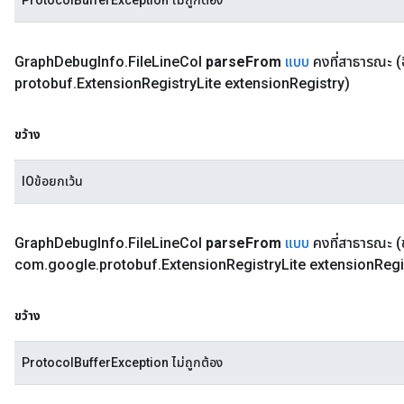
ProtocolBufferException ไม่ถูกต้อง
Graph
Debug
Info
.
File
Line
Col
parse
From
แบบ
คงที่สาธารณะ
(
protobuf
.
Extension
Registry
Lite extension
Registry)
ขว้าง
IOข้อยกเว้น
Graph
Debug
Info
.
File
Line
Col
parse
From
แบบ
คงที่สาธารณะ
(
com
.
google
.
protobuf
.
Extension
Registry
Lite extension
Regi
ขว้าง
ProtocolBufferException ไม่ถูกต้อง