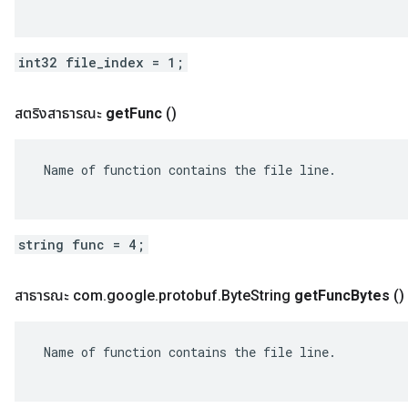
int32 file_index = 1;
สตริงสาธารณะ
get
Func
()
 Name of function contains the file line.

string func = 4;
สาธารณะ com
.
google
.
protobuf
.
Byte
String
get
Func
Bytes
()
 Name of function contains the file line.
