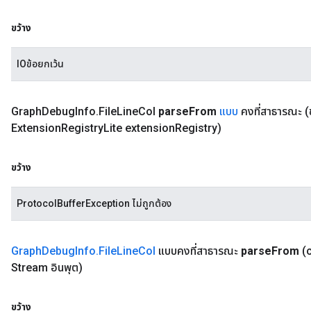
ขว้าง
IOข้อยกเว้น
Graph
Debug
Info
.
File
Line
Col
parse
From
แบบ
คงที่สาธารณะ
(
Extension
Registry
Lite extension
Registry)
ขว้าง
ProtocolBufferException ไม่ถูกต้อง
Graph
Debug
Info
.
File
Line
Col
แบบคงที่สาธารณะ
parse
From
(
Stream อินพุต)
ขว้าง