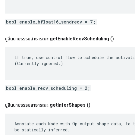
bool enable_bfloat16_sendrecv = 7;
บูลีนนามธรรมสาธารณะ
get
Enable
Recv
Scheduling
()
 If true, use control flow to schedule the activati
 (Currently ignored.)

bool enable_recv_scheduling = 2;
บูลีนนามธรรมสาธารณะ
get
Infer
Shapes
()
 Annotate each Node with Op output shape data, to t
 be statically inferred.
