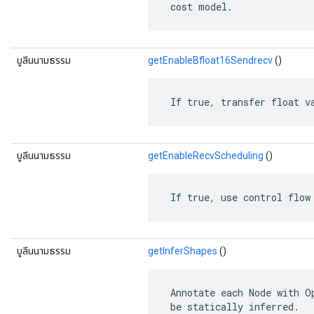
 cost model.
บูลีนนามธรรม
getEnableBfloat16Sendrecv
()
 If true, transfer float v
บูลีนนามธรรม
getEnableRecvScheduling
()
 If true, use control flow
บูลีนนามธรรม
getInferShapes
()
 Annotate each Node with O
 be statically inferred.