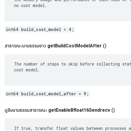
 no cost model.

int64 build_cost_model = 4;
สาธารณะนามธรรมยาว
get
Build
Cost
Model
After
()
 The number of steps to skip before collecting stat
 cost model.

int64 build_cost_model_after = 9;
บูลีนนามธรรมสาธารณะ
get
Enable
Bfloat16Sendrecv
()
 If true, transfer float values between processes a