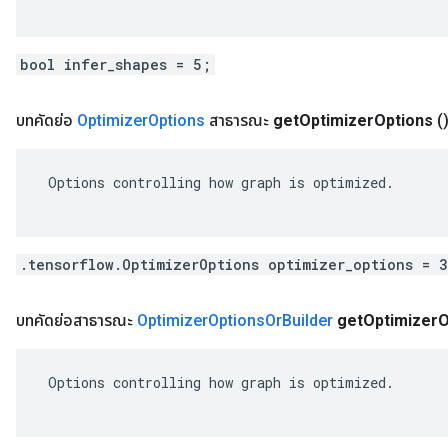
bool infer_shapes = 5;
บทคัดย่อ
Optimizer
Options
สาธารณะ
get
Optimizer
Options
(
 Options controlling how graph is optimized.

.tensorflow.OptimizerOptions optimizer_options = 
บทคัดย่อสาธารณะ
Optimizer
Options
Or
Builder
get
Optimizer
O
 Options controlling how graph is optimized.
