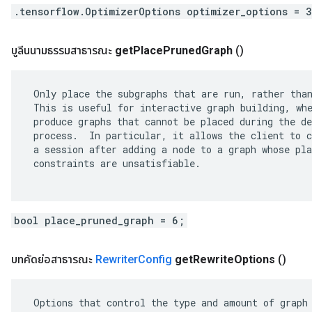
.tensorflow.OptimizerOptions optimizer_options = 
บูลีนนามธรรมสาธารณะ
get
Place
Pruned
Graph
()
 Only place the subgraphs that are run, rather than
 This is useful for interactive graph building, whe
 produce graphs that cannot be placed during the de
 process.  In particular, it allows the client to c
 a session after adding a node to a graph whose pla
 constraints are unsatisfiable.

bool place_pruned_graph = 6;
บทคัดย่อสาธารณะ
Rewriter
Config
get
Rewrite
Options
()
 Options that control the type and amount of graph 