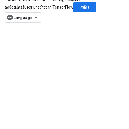
สมัคร
ลงชื่อสมัครรับจดหมายข่าวจาก TensorFlow