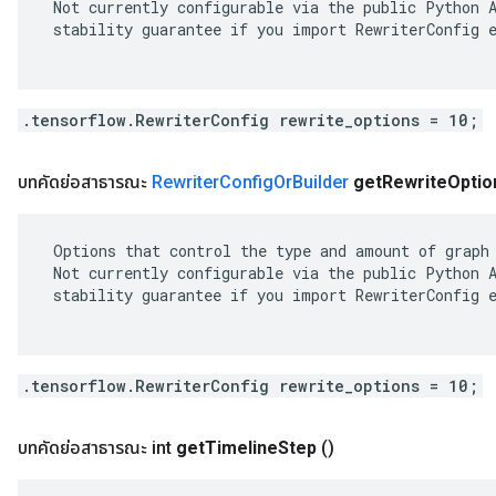
 Not currently configurable via the public Python A
 stability guarantee if you import RewriterConfig e
.tensorflow.RewriterConfig rewrite_options = 10;
บทคัดย่อสาธารณะ
Rewriter
Config
Or
Builder
get
Rewrite
Optio
 Options that control the type and amount of graph 
 Not currently configurable via the public Python A
 stability guarantee if you import RewriterConfig e
.tensorflow.RewriterConfig rewrite_options = 10;
บทคัดย่อสาธารณะ int
get
Timeline
Step
()