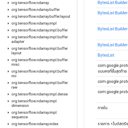
BytesList.Builder
org
.
tensorflow
.
ndarray
org
.
tensorflow
.
ndarray
.
buffer
BytesList.Builder
org
.
tensorflow
.
ndarray
.
buffer
.
layout
org
.
tensorflow
.
ndarray
.
impl
BytesList.Builder
org
.
tensorflow
.
ndarray
.
impl
.
buffer
org
.
tensorflow
.
ndarray
.
impl
.
buffer
.
adapter
BytesList.Builder
org
.
tensorflow
.
ndarray
.
impl
.
buffer
.
layout
BytesList
org
.
tensorflow
.
ndarray
.
impl
.
buffer
.
misc
com.google.proto
แบบคงที่ขั้นสุดท้าย
org
.
tensorflow
.
ndarray
.
impl
.
buffer
.
nio
com.google.proto
org
.
tensorflow
.
ndarray
.
impl
.
buffer
.
raw
com.google.prot
org
.
tensorflow
.
ndarray
.
impl
.
dense
org
.
tensorflow
.
ndarray
.
impl
.
dimension
ภายใน
org
.
tensorflow
.
ndarray
.
impl
.
sequence
รายการ <ไบต์สตริ
org
.
tensorflow
.
ndarray
.
index