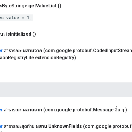
<Byte
String>
get
Value
List
()
es value = 1;
รณะ
is
Initialized
()
er
สาธารณะ
ผสานจาก
(com
.
google
.
protobuf
.
Coded
Input
Stream
sion
Registry
Lite extension
Registry)
er
สาธารณะ
ผสานจาก
(com
.
google
.
protobuf
.
Message อื่น ๆ )
er
สาธารณะสุดท้าย
ผสาน Unknown
Fields
(com
.
google
.
protobuf