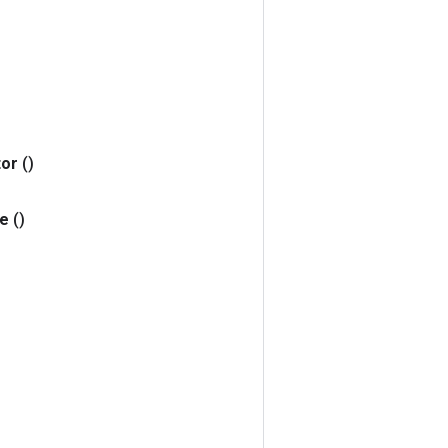
tor
()
e
()