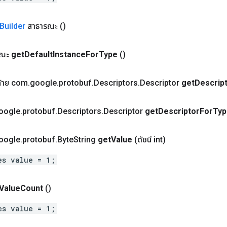
Builder
สาธารณะ
()
ณะ
get
Default
Instance
For
Type
()
ท้าย com
.
google
.
protobuf
.
Descriptors
.
Descriptor
get
Descrip
oogle
.
protobuf
.
Descriptors
.
Descriptor
get
Descriptor
For
Typ
oogle
.
protobuf
.
Byte
String
get
Value
(ดัชนี int)
es value = 1;
Value
Count
()
es value = 1;