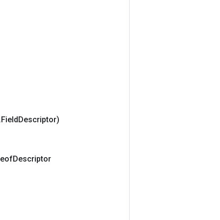
.
Field
Descriptor)
eof
Descriptor