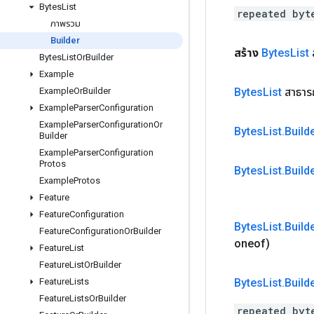
Bytes
List
repeated byt
ภาพรวม
Builder
สร้าง
Bytes
List
Bytes
List
Or
Builder
Example
Bytes
List
สาธาร
Example
Or
Builder
Example
Parser
Configuration
Example
Parser
Configuration
Or
Bytes
List
.
Build
Builder
Example
Parser
Configuration
Protos
Bytes
List
.
Build
Example
Protos
Feature
Feature
Configuration
Bytes
List
.
Build
Feature
Configuration
Or
Builder
oneof)
Feature
List
Feature
List
Or
Builder
Bytes
List
.
Build
Feature
Lists
Feature
Lists
Or
Builder
repeated byt