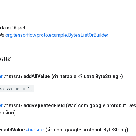
.lang.Object
เฟซ
org.tensorflow.proto.example.BytesListOrBuilder
ารณะ
er
สาธารณะ
add
All
Value
(ค่า Iterable <? ขยาย Byte
String>)
es value = 1;
er
สาธารณะ
add
Repeated
Field
(ฟิลด์ com
.
google
.
protobuf
.
Des
บเจ็กต์)
er
add
Value
สาธารณะ
(ค่า com
.
google
.
protobuf
.
Byte
String)