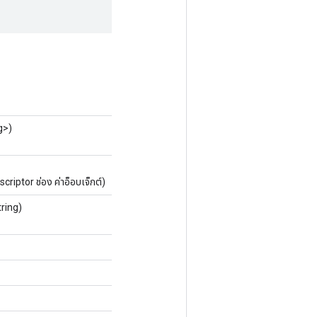
g>)
iptor ช่อง ค่าอ็อบเจ็กต์)
ring)