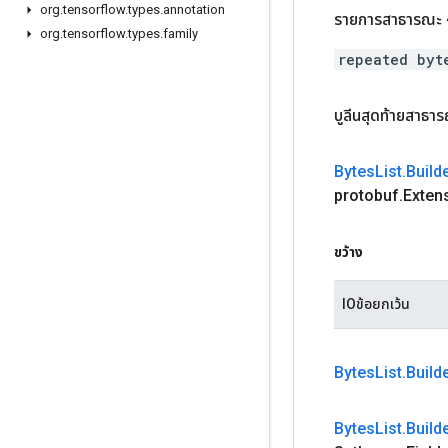
org
.
tensorflow
.
types
.
annotation
รายการสาธารณะ 
org
.
tensorflow
.
types
.
family
repeated byt
บูลีนสุดท้ายสาธา
Bytes
List
.
Build
protobuf
.
Exten
ขว้าง
IOข้อยกเว้น
Bytes
List
.
Build
Bytes
List
.
Build