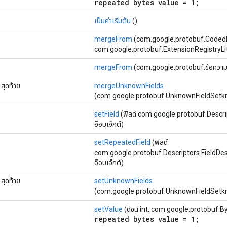
repeated bytes value = 1;
เป็นค่าเริ่มต้น
()
mergeFrom
(com.google.protobuf.CodedI
com.google.protobuf.ExtensionRegistryLi
mergeFrom
(com.google.protobuf.ข้อความ อ
สุดท้าย
mergeUnknownFields
(com.google.protobuf.UnknownFieldSetk
setField
(ฟิลด์ com.google.protobuf.Descrip
อ็อบเจ็กต์)
setRepeatedField
(ฟิลด์
com.google.protobuf.Descriptors.FieldDescrip
อ็อบเจ็กต์)
สุดท้าย
setUnknownFields
(com.google.protobuf.UnknownFieldSetk
setValue
(ดัชนี int, com.google.protobuf.By
repeated bytes value = 1;