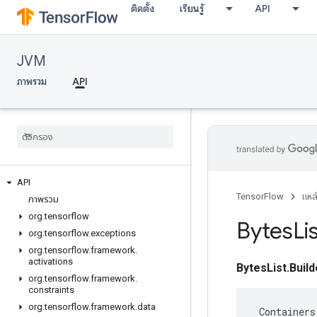
ติดตั้ง
เรียนรู้
API
JVM
ภาพรวม
API
API
TensorFlow
แหล
ภาพรวม
org
.
tensorflow
Bytes
Li
org
.
tensorflow
.
exceptions
org
.
tensorflow
.
framework
.
activations
BytesList.Build
org
.
tensorflow
.
framework
.
constraints
org
.
tensorflow
.
framework
.
data
 Containers