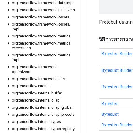
org
.
tensorflow
.
framework
.
data
.
impl
org
.
tensorflow
.
framework
.
initializers
org
.
tensorflow
.
framework
.
losses
Protobuf ประเภ
org
.
tensorflow
.
framework
.
losses
.
impl
org
.
tensorflow
.
framework
.
metrics
วิธีการสาธาร
org
.
tensorflow
.
framework
.
metrics
.
exceptions
BytesList.Builder
org
.
tensorflow
.
framework
.
metrics
.
impl
org
.
tensorflow
.
framework
.
BytesList.Builder
optimizers
org
.
tensorflow
.
framework
.
utils
org
.
tensorflow
.
internal
BytesList.Builder
org
.
tensorflow
.
internal
.
buffer
org
.
tensorflow
.
internal
.
c
_
api
BytesList
org
.
tensorflow
.
internal
.
c
_
api
.
global
BytesList
org
.
tensorflow
.
internal
.
c
_
api
.
presets
org
.
tensorflow
.
internal
.
types
BytesList.Builder
org
.
tensorflow
.
internal
.
types
.
registry