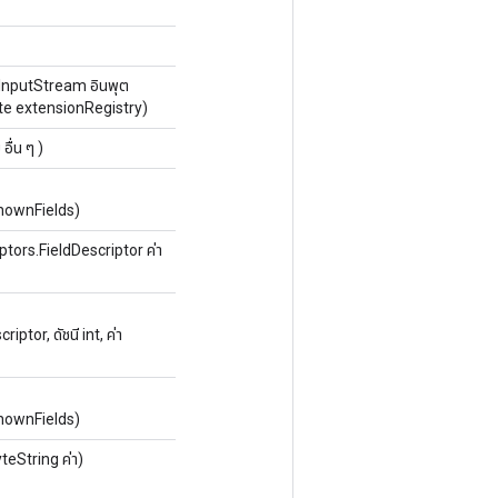
nputStream อินพุต
te extensionRegistry)
ื่น ๆ )
nownFields)
tors.FieldDescriptor ค่า
tor, ดัชนี int, ค่า
nownFields)
teString ค่า)