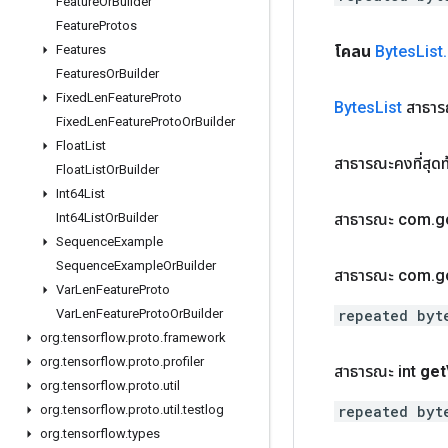
Feature
Or
Builder
Feature
Protos
โคลน
Bytes
List
.
Features
Features
Or
Builder
Fixed
Len
Feature
Proto
Bytes
List
สาธาร
Fixed
Len
Feature
Proto
Or
Builder
Float
List
สาธารณะคงที่สุด
Float
List
Or
Builder
Int64List
สาธารณะ com
.
g
Int64List
Or
Builder
Sequence
Example
Sequence
Example
Or
Builder
สาธารณะ com
.
g
Var
Len
Feature
Proto
repeated byt
Var
Len
Feature
Proto
Or
Builder
org
.
tensorflow
.
proto
.
framework
org
.
tensorflow
.
proto
.
profiler
สาธารณะ int
get
org
.
tensorflow
.
proto
.
util
repeated byt
org
.
tensorflow
.
proto
.
util
.
testlog
org
.
tensorflow
.
types