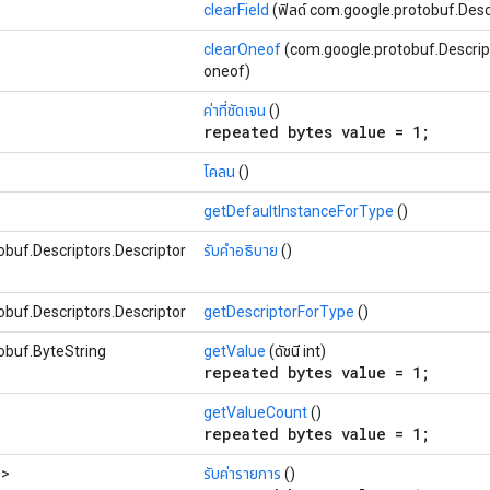
clearField
(ฟิลด์ com.google.protobuf.Descr
clearOneof
(com.google.protobuf.Descrip
oneof)
ค่าที่ชัดเจน
()
repeated bytes value = 1;
โคลน
()
getDefaultInstanceForType
()
buf.Descriptors.Descriptor
รับคำอธิบาย
()
buf.Descriptors.Descriptor
getDescriptorForType
()
obuf.ByteString
getValue
(ดัชนี int)
repeated bytes value = 1;
getValueCount
()
repeated bytes value = 1;
ง>
รับค่ารายการ
()