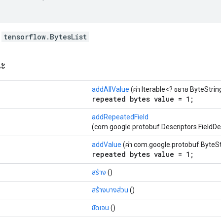
ท
tensorflow.BytesList
ณะ
addAllValue
(ค่า Iterable<? ขยาย ByteStrin
repeated bytes value = 1;
addRepeatedField
(com.google.protobuf.Descriptors.FieldDescr
addValue
(ค่า com.google.protobuf.ByteSt
repeated bytes value = 1;
สร้าง
()
สร้างบางส่วน
()
ชัดเจน
()