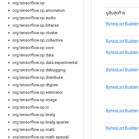
org
.
tensorflow
.
op
org
.
tensorflow
.
op
.
annotation
บูลีนสุดท้าย
org
.
tensorflow
.
op
.
audio
BytesList.Builder
org
.
tensorflow
.
op
.
bitwise
org
.
tensorflow
.
op
.
cluster
org
.
tensorflow
.
op
.
collective
BytesList.Builder
org
.
tensorflow
.
op
.
core
BytesList.Builder
org
.
tensorflow
.
op
.
data
org
.
tensorflow
.
op
.
data
.
experimental
BytesList.Builder
org
.
tensorflow
.
op
.
debugging
org
.
tensorflow
.
op
.
distribute
org
.
tensorflow
.
op
.
dtypes
BytesList.Builder
org
.
tensorflow
.
op
.
estimator
org
.
tensorflow
.
op
.
image
org
.
tensorflow
.
op
.
io
BytesList.Builder
org
.
tensorflow
.
op
.
linalg
org
.
tensorflow
.
op
.
linalg
.
sparse
BytesList.Builder
org
.
tensorflow
.
op
.
math
org
.
tensorflow
.
op
.
math
.
special