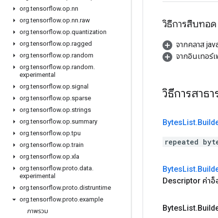
org
.
tensorflow
.
op
.
nn
org
.
tensorflow
.
op
.
nn
.
raw
วิธีการสืบทอด
org
.
tensorflow
.
op
.
quantization
จากคลาส java
org
.
tensorflow
.
op
.
ragged
จากอินเทอร์
org
.
tensorflow
.
op
.
random
org
.
tensorflow
.
op
.
random
.
experimental
org
.
tensorflow
.
op
.
signal
วิธีการสาธ
org
.
tensorflow
.
op
.
sparse
org
.
tensorflow
.
op
.
strings
Bytes
List
.
Build
org
.
tensorflow
.
op
.
summary
org
.
tensorflow
.
op
.
tpu
repeated byt
org
.
tensorflow
.
op
.
train
org
.
tensorflow
.
op
.
xla
Bytes
List
.
Build
org
.
tensorflow
.
proto
.
data
.
experimental
Descriptor ค่าอ็อ
org
.
tensorflow
.
proto
.
distruntime
org
.
tensorflow
.
proto
.
example
Bytes
List
.
Build
ภาพรวม