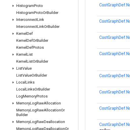
CostGraphDef.No
Histogram
Proto
Histogram
Proto
Or
Builder
Interconnect
Link
CostGraphDef.No
Interconnect
Link
Or
Builder
Kernel
Def
CostGraphDef.No
Kernel
Def
Or
Builder
Kernel
Def
Protos
CostGraphDef.No
Kernel
List
Kernel
List
Or
Builder
List
Value
List
Value
Or
Builder
CostGraphDef.No
Local
Links
Local
Links
Or
Builder
CostGraphDef.No
Log
Memory
Protos
Memory
Log
Raw
Allocation
CostGraphDef.No
Memory
Log
Raw
Allocation
Or
Builder
Memory
Log
Raw
Deallocation
CostGraphDef.No
Memory
Log
Raw
Deallocation
Or