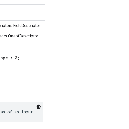
iptors.FieldDescriptor)
tors.OneofDescriptor
hape = 3;
ias of an input.