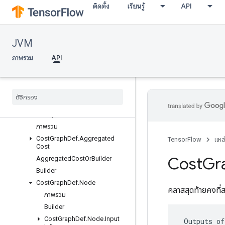
ติดตั้ง
เรียนรู้
API
CollectionDefOrBuilder
CondContextDef
CondContextDefOrBuilder
JVM
Config
Proto
Config
Proto
Or
Builder
ภาพรวม
API
Config
Protos
Control
Flow
Context
Def
Control
Flow
Context
Def
Or
Builder
Control
Flow
Protos
Cost
Graph
Def
ภาพรวม
Cost
Graph
Def
.
Aggregated
TensorFlow
แหล
Cost
Cost
Gr
Aggregated
Cost
Or
Builder
Builder
Cost
Graph
Def
.
Node
คลาสสุดท้ายคงที
ภาพรวม
Builder
Cost
Graph
Def
.
Node
.
Input
 Outputs of