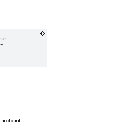
ut

w

e
.
protobuf
.