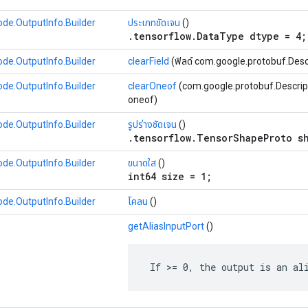
de.OutputInfo.Builder
ประเภทชัดเจน
()
.tensorflow.DataType dtype = 4;
de.OutputInfo.Builder
clearField
(ฟิลด์ com.google.protobuf.Descr
de.OutputInfo.Builder
clearOneof
(com.google.protobuf.Descrip
oneof)
de.OutputInfo.Builder
รูปร่างชัดเจน
()
.tensorflow.TensorShapeProto s
de.OutputInfo.Builder
ขนาดใส
()
int64 size = 1;
de.OutputInfo.Builder
โคลน
()
getAliasInputPort
()
 If >= 0, the output is an al