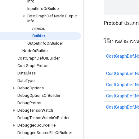
Info
Input
Info
Or
Builder
Cost
Graph
Def
.
Node
.
Output
Info
Protobuf ประเภ
ภาพรวม
Builder
วิธีการสาธาร
Output
Info
Or
Builder
Node
Or
Builder
CostGraphDef.No
Cost
Graph
Def
Or
Builder
Cost
Graph
Protos
Data
Class
CostGraphDef.N
Data
Type
CostGraphDef.N
Debug
Options
Debug
Options
Or
Builder
CostGraphDef.No
Debug
Protos
CostGraphDef.No
Debug
Tensor
Watch
Debug
Tensor
Watch
Or
Builder
Debugged
Source
File
Debugged
Source
File
Or
Builder