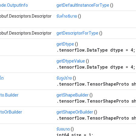
ode.OutputInfo
getDefaultInstanceForType
()
buf.Descriptors.Descriptor
รับคำอธิบาย
()
buf.Descriptors.Descriptor
getDescriptorForType
()
getDtype
()
.tensorflow.DataType dtype = 4;
getDtypeValue
()
.tensorflow.DataType dtype = 4;
รโต
รับรูปร่าง
()
.tensorflow.TensorShapeProto s
o.Builder
getShapeBuilder
()
.tensorflow.TensorShapeProto s
toOrBuilder
getShapeOrBuilder
()
.tensorflow.TensorShapeProto s
รับขนาด
()
int64 size = 1;