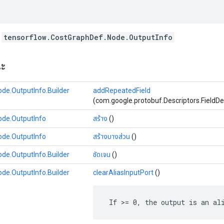
ท
tensorflow.CostGraphDef.Node.OutputInfo
ณะ
de.OutputInfo.Builder
addRepeatedField
(com.google.protobuf.Descriptors.FieldDescr
ode.OutputInfo
สร้าง
()
ode.OutputInfo
สร้างบางส่วน
()
de.OutputInfo.Builder
ชัดเจน
()
de.OutputInfo.Builder
clearAliasInputPort
()
 If >= 0, the output is an al