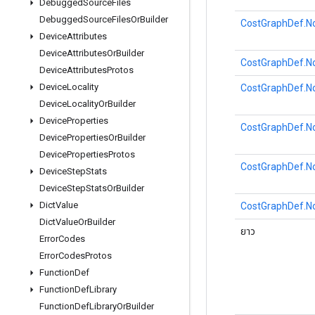
Debugged
Source
Files
Debugged
Source
Files
Or
Builder
CostGraphDef.No
Device
Attributes
Device
Attributes
Or
Builder
CostGraphDef.No
Device
Attributes
Protos
Device
Locality
CostGraphDef.No
Device
Locality
Or
Builder
Device
Properties
CostGraphDef.No
Device
Properties
Or
Builder
Device
Properties
Protos
CostGraphDef.No
Device
Step
Stats
Device
Step
Stats
Or
Builder
Dict
Value
CostGraphDef.No
Dict
Value
Or
Builder
ยาว
Error
Codes
Error
Codes
Protos
Function
Def
Function
Def
Library
Function
Def
Library
Or
Builder