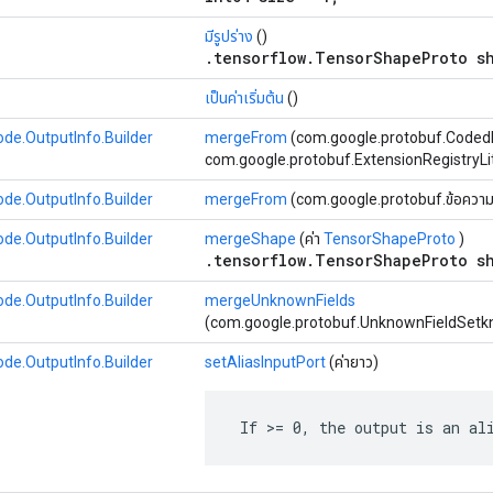
มีรูปร่าง
()
.tensorflow.TensorShapeProto s
เป็นค่าเริ่มต้น
()
de.OutputInfo.Builder
mergeFrom
(com.google.protobuf.CodedI
com.google.protobuf.ExtensionRegistryLi
de.OutputInfo.Builder
mergeFrom
(com.google.protobuf.ข้อความ อ
de.OutputInfo.Builder
mergeShape
(ค่า
TensorShapeProto
)
.tensorflow.TensorShapeProto s
de.OutputInfo.Builder
mergeUnknownFields
(com.google.protobuf.UnknownFieldSetk
de.OutputInfo.Builder
setAliasInputPort
(ค่ายาว)
 If >= 0, the output is an al