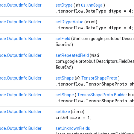
de.OutputInfo.Builder
setDtype
( ค่า
ประเภทข้อมูล
)
.tensorflow.DataType dtype = 4;
de.OutputInfo.Builder
setDtypeValue
(ค่า int)
.tensorflow.DataType dtype = 4;
de.OutputInfo.Builder
setField
(ฟิลด์ com.google.protobuf.Descrip
อ็อบเจ็กต์)
de.OutputInfo.Builder
setRepeatedField
(ฟิลด์
com.google.protobuf.Descriptors.FieldDescrip
อ็อบเจ็กต์)
de.OutputInfo.Builder
setShape
(ค่า
TensorShapeProto
)
.tensorflow.TensorShapeProto s
de.OutputInfo.Builder
setShape
(
TensorShapeProto.Builder
bui
.tensorflow.TensorShapeProto s
de.OutputInfo.Builder
setSize
(ค่ายาว)
int64 size = 1;
de.OutputInfo.Builder
setUnknownFields