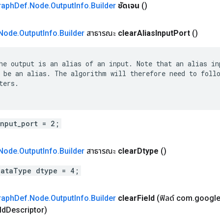
raph
Def
.
Node
.
Output
Info
.
Builder
ชัดเจน
()
Node
.
Output
Info
.
Builder
สาธารณะ
clear
Alias
Input
Port
()
he output is an alias of an input. Note that an alias inp
 be an alias. The algorithm will therefore need to follo
ters.

input_port = 2;
Node
.
Output
Info
.
Builder
สาธารณะ
clear
Dtype
()
DataType dtype = 4;
raph
Def
.
Node
.
Output
Info
.
Builder
clear
Field
(ฟิลด์ com
.
googl
ld
Descriptor)