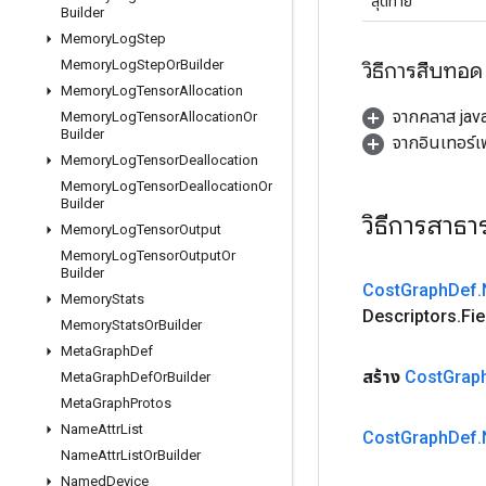
สุดท้าย
Builder
Memory
Log
Step
Memory
Log
Step
Or
Builder
วิธีการสืบทอด
Memory
Log
Tensor
Allocation
จากคลาส java
Memory
Log
Tensor
Allocation
Or
Builder
จากอินเทอร์
Memory
Log
Tensor
Deallocation
Memory
Log
Tensor
Deallocation
Or
Builder
วิธีการสาธ
Memory
Log
Tensor
Output
Memory
Log
Tensor
Output
Or
Builder
Cost
Graph
Def
.
Memory
Stats
Descriptors
.
Fie
Memory
Stats
Or
Builder
Meta
Graph
Def
สร้าง
Cost
Grap
Meta
Graph
Def
Or
Builder
Meta
Graph
Protos
Name
Attr
List
Cost
Graph
Def
.
Name
Attr
List
Or
Builder
Named
Device