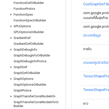
Function
Def
Or
Builder
CostGraphDef.N
Function
Protos
com.google.proto
Function
Spec
แบบคงที่ขั้นสุดท้าย
Function
Spec
Or
Builder
GPUOptions
com.google.proto
GPUOptions
Or
Builder
ประเภทข้อมูล
Gradient
Def
Gradient
Def
Or
Builder
ภายใน
Graph
Debug
Info
Graph
Debug
Info
Or
Builder
Graph
Debug
Info
Protos
เทนเซอร์รูปร่างโป
Graph
Def
Graph
Def
Or
Builder
TensorShapeProt
Graph
Options
Graph
Options
Or
Builder
TensorShapePro
Graph
Protos
Graph
Transfer
Const
Node
Info
Graph
Transfer
Const
Node
Info
Or
ยาว
Builder