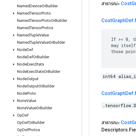
สาธารณะ
Cost
G
Named
Device
Or
Builder
Named
Tensor
Proto
Cost
Graph
Def
.
Named
Tensor
Proto
Or
Builder
Named
Tensor
Protos
Named
Tuple
Value
 If >= 0, t
Named
Tuple
Value
Or
Builder
 may itself
Node
Def
 those poin
Node
Def
Or
Builder
Node
Exec
Stats
Node
Exec
Stats
Or
Builder
int64 alias_
Node
Output
Node
Output
Or
Builder
Cost
Graph
Def
.
Node
Proto
None
Value
.tensorflow.
None
Value
Or
Builder
Op
Def
สาธารณะ
Cost
G
Op
Def
Or
Builder
Descriptors
.
Fie
Op
Def
Protos