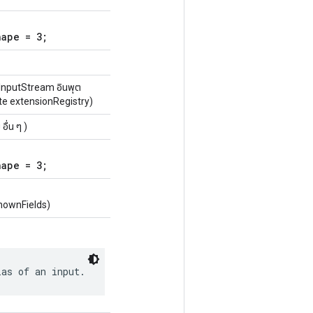
hape = 3;
nputStream อินพุต
te extensionRegistry)
ื่น ๆ )
hape = 3;
nownFields)
ias of an input.