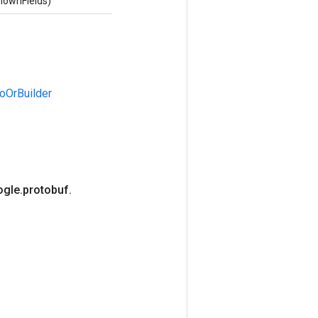
nownFields)
oOrBuilder
ogle
.
protobuf
.