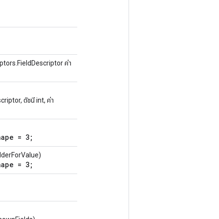
tors.FieldDescriptor ค่า
tor, ดัชนี int, ค่า
hape = 3;
lderForValue)
hape = 3;