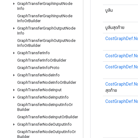
Graph
Transfer
Graph
Input
Node
Info
บูลีน
Graph
Transfer
Graph
Input
Node
Info
Or
Builder
บูลีนสุดท้าย
Graph
Transfer
Graph
Output
Node
Info
CostGraphDef.No
Graph
Transfer
Graph
Output
Node
Info
Or
Builder
Graph
Transfer
Info
CostGraphDef.No
Graph
Transfer
Info
Or
Builder
CostGraphDef.No
Graph
Transfer
Info
Proto
Graph
Transfer
Node
Info
Graph
Transfer
Node
Info
Or
Builder
CostGraphDef.No
Graph
Transfer
Node
Input
สุดท้าย
Graph
Transfer
Node
Input
Info
CostGraphDef.No
Graph
Transfer
Node
Input
Info
Or
Builder
Graph
Transfer
Node
Input
Or
Builder
Graph
Transfer
Node
Output
Info
Graph
Transfer
Node
Output
Info
Or
Builder