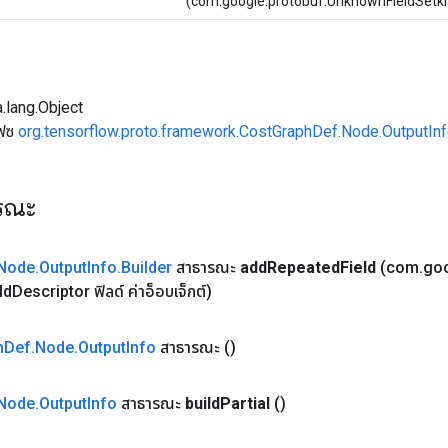
(com.google.protobuf.UnknownFieldSetk
.lang.Object
เฟซ
org.tensorflow.proto.framework.CostGraphDef.Node.OutputInf
ารณะ
Node
.
Output
Info
.
Builder
สาธารณะ
add
Repeated
Field
(com
.
go
ld
Descriptor ฟิลด์ ค่าอ็อบเจ็กต์)
h
Def
.
Node
.
Output
Info
สาธารณะ
()
Node
.
Output
Info
สาธารณะ
build
Partial
()