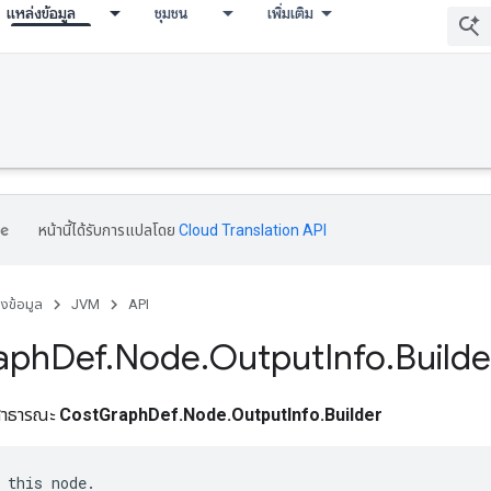
แหล่งข้อมูล
ชุมชน
เพิ่มเติม
หน้านี้ได้รับการแปลโดย
Cloud Translation API
่งข้อมูล
JVM
API
aph
Def
.
Node
.
Output
Info
.
Builde
่สาธารณะ
CostGraphDef.Node.OutputInfo.Builder
 this node.
