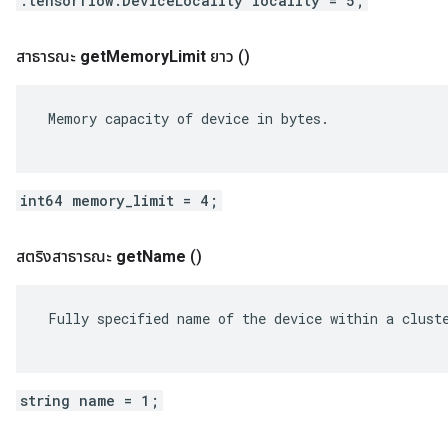
.tensorflow.DeviceLocality locality = 5;
สาธารณะ
get
Memory
Limit
ยาว
()
 Memory capacity of device in bytes.

int64 memory_limit = 4;
สตริงสาธารณะ
get
Name
()
 Fully specified name of the device within a cluste
string name = 1;