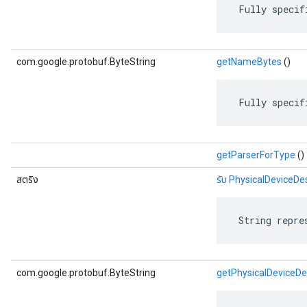
 Fully specif
com.google.protobuf.ByteString
getNameBytes
()
 Fully specif
getParserForType
()
สตริง
รับ PhysicalDeviceDe
 String repre
com.google.protobuf.ByteString
getPhysicalDeviceD