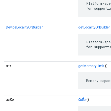
 Platform-spe
 for supporti
DeviceLocalityOrBuilder
getLocalityOrBuilder
 Platform-spe
 for supporti
ยาว
getMemoryLimit
()
 Memory capac
สตริง
รับชื่อ
()