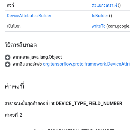
คงที่
ตัวแยกวิเคราะห์
()
DeviceAttributes.Builder
toBuilder
()
เป็นโมฆะ
writeTo
(com.google.
วิธีการสืบทอด
จากคลาส java.lang.Object
จากอินเทอร์เฟซ
org.tensorflow.proto.framework.DeviceAttr
ค่าคงที่
สาธารณะขั้นสุดท้ายคงที่ int
DEVICE
_
TYPE
_
FIELD
_
NUMBER
ค่าคงที่:
2