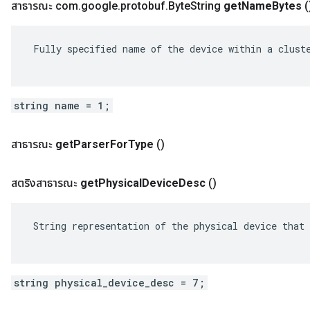
สาธารณะ com
.
google
.
protobuf
.
Byte
String
get
Name
Bytes
(
 Fully specified name of the device within a cluste
string name = 1;
สาธารณะ
get
Parser
For
Type
()
สตริงสาธารณะ
get
Physical
Device
Desc
()
 String representation of the physical device that 
string physical_device_desc = 7;