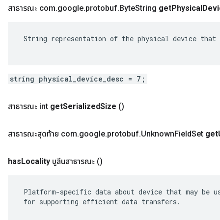
สาธารณะ com
.
google
.
protobuf
.
Byte
String
get
Physical
Devi
 String representation of the physical device that 
string physical_device_desc = 7;
สาธารณะ int
get
Serialized
Size
()
สาธารณะสุดท้าย com
.
google
.
protobuf
.
Unknown
Field
Set
get
has
Locality
บูลีนสาธารณะ
()
 Platform-specific data about device that may be us
 for supporting efficient data transfers.
