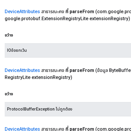
Device
Attributes
สาธารณะคง
ที่ parse
From
(com
.
google
.
pr
google
.
protobuf
.
Extension
Registry
Lite extension
Registry)
ขว้าง
IOข้อยกเว้น
Device
Attributes
สาธารณะคง
ที่ parse
From
(ข้อมูล Byte
Buffe
Registry
Lite extension
Registry)
ขว้าง
ProtocolBufferException ไม่ถูกต้อง
Device
Attributes
สาธารณะคง
ที่ parse
From
(com
.
google
.
pr