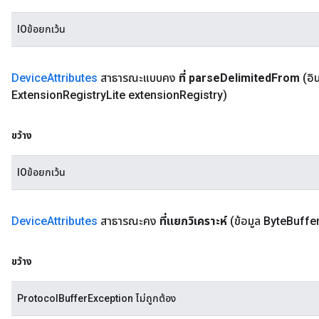
IOข้อยกเว้น
Device
Attributes
สาธารณะแบบคง
ที่ parse
Delimited
From
(อิ
Extension
Registry
Lite extension
Registry)
ขว้าง
IOข้อยกเว้น
Device
Attributes
สาธารณะคง
ที่แยกวิเคราะห์
(ข้อมูล Byte
Buffe
ขว้าง
ProtocolBufferException ไม่ถูกต้อง