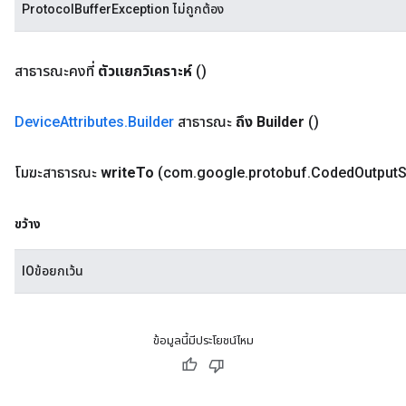
ProtocolBufferException ไม่ถูกต้อง
สาธารณะคงที่
ตัวแยกวิเคราะห์
()
Device
Attributes
.
Builder
สาธารณะ
ถึง Builder
()
โมฆะสาธารณะ
write
To
(com
.
google
.
protobuf
.
Coded
Output
S
ขว้าง
IOข้อยกเว้น
ข้อมูลนี้มีประโยชน์ไหม