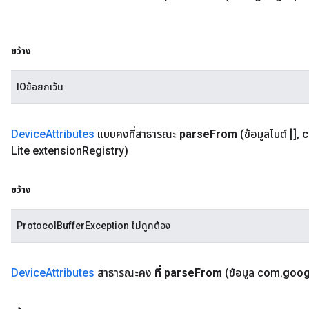
ขว้าง
IOข้อยกเว้น
Device
Attributes
แบบคงที่สาธารณะ
parse
From
(ข้อมูลไบต์ []
,
c
Lite extension
Registry)
ขว้าง
ProtocolBufferException ไม่ถูกต้อง
Device
Attributes
สาธารณะคง
ที่ parse
From
(ข้อมูล com
.
goog