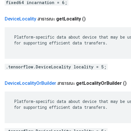
fixed64 incarnation = 6;
Device
Locality
สาธารณะ
get
Locality
()
 Platform-specific data about device that may be us
 for supporting efficient data transfers.

.tensorflow.DeviceLocality locality = 5;
Device
Locality
Or
Builder
สาธารณะ
get
Locality
Or
Builder
()
 Platform-specific data about device that may be us
 for supporting efficient data transfers.
