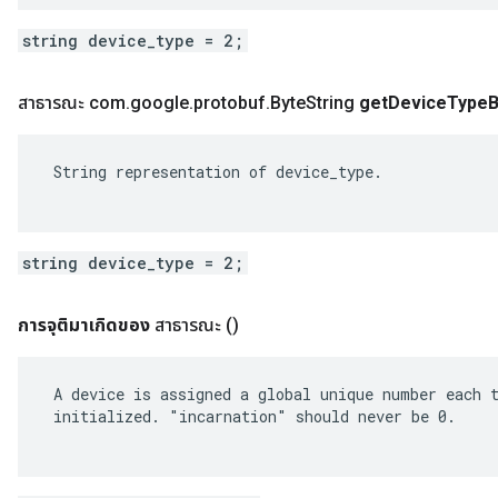
string device_type = 2;
สาธารณะ com
.
google
.
protobuf
.
Byte
String
get
Device
Type
B
 String representation of device_type.

string device_type = 2;
การจุติมาเกิดของ
สาธารณะ
()
 A device is assigned a global unique number each t
 initialized. "incarnation" should never be 0.
