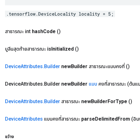
.tensorflow.DeviceLocality locality = 5;
สาธารณะ int
hash
Code
()
บูลีนสุดท้ายสาธารณะ
is
Initialized
()
Device
Attributes
.
Builder
new
Builder
สาธารณะแบบคงที่
()
Device
Attributes
.
Builder
new
Builder
แบบ
คงที่สาธารณะ
(ต้นแ
Device
Attributes
.
Builder
สาธารณะ
new
Builder
For
Type
()
Device
Attributes
แบบคงที่สาธารณะ
parse
Delimited
From
(อิน
ขว้าง