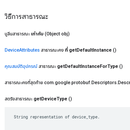
วิธีการสาธารณะ
บูลีนสาธารณะ
เท่ากับ
(Object obj)
Device
Attributes
สาธารณะคง
ที่ get
Default
Instance
()
คุณสมบัติอุปกรณ์
สาธารณะ
get
Default
Instance
For
Type
()
สาธารณะคงที่สุดท้าย com
.
google
.
protobuf
.
Descriptors
.
Descr
สตริงสาธารณะ
get
Device
Type
()
 String representation of device_type.
