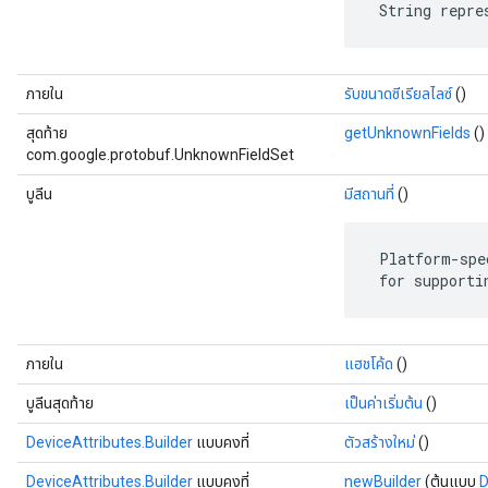
 String repre
ภายใน
รับขนาดซีเรียลไลซ์
()
สุดท้าย
getUnknownFields
()
com.google.protobuf.UnknownFieldSet
บูลีน
มีสถานที่
()
 Platform-spe
 for supporti
ภายใน
แฮชโค้ด
()
บูลีนสุดท้าย
เป็นค่าเริ่มต้น
()
DeviceAttributes.Builder
แบบคงที่
ตัวสร้างใหม่
()
DeviceAttributes.Builder
แบบคงที่
newBuilder
(ต้นแบบ
D