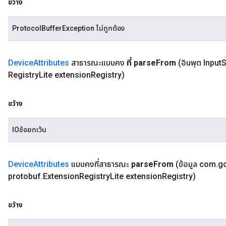
ขว้าง
ProtocolBufferException ไม่ถูกต้อง
Device
Attributes
สาธารณะแบบคง
ที่ parse
From
(อินพุต Input
S
Registry
Lite extension
Registry)
ขว้าง
IOข้อยกเว้น
Device
Attributes
แบบคงที่สาธารณะ
parse
From
(ข้อมูล com
.
g
protobuf
.
Extension
Registry
Lite extension
Registry)
ขว้าง