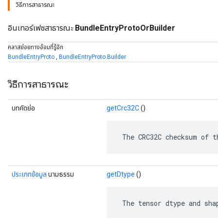
วิธีการสาธารณะ
อินเทอร์เฟซสาธารณะ
BundleEntryProtoOrBuilder
คลาสย่อยทางอ้อมที่รู้จัก
BundleEntryProto
,
BundleEntryProto.Builder
วิธีการสาธารณะ
บทคัดย่อ
getCrc32C
()
 The CRC32C checksum of t
r
ประเภทข้อมูล
นามธรรม
getDtype
()
 The tensor dtype and sha