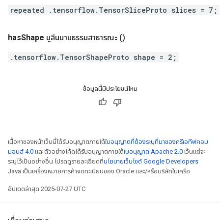
repeated .tensorflow.TensorSliceProto slices = 7;
has
Shape
บูลีนนามธรรมสาธารณะ
()
.tensorflow.TensorShapeProto shape = 2;
ข้อมูลนี้มีประโยชน์ไหม
เนื้อหาของหน้าเว็บนี้ได้รับอนุญาตภายใต้
ใบอนุญาตที่ต้องระบุที่มาของครีเอทีฟคอม
มอนส์ 4.0
และตัวอย่างโค้ดได้รับอนุญาตภายใต้
ใบอนุญาต Apache 2.0
เว้นแต่จะ
ระบุไว้เป็นอย่างอื่น โปรดดูรายละเอียดที่
นโยบายเว็บไซต์ Google Developers
Java เป็นเครื่องหมายการค้าจดทะเบียนของ Oracle และ/หรือบริษัทในเครือ
อัปเดตล่าสุด 2025-07-27 UTC