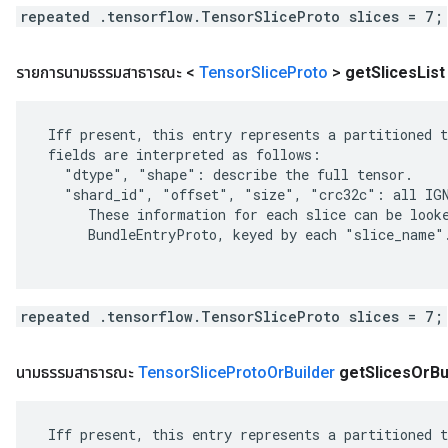
repeated .tensorflow.TensorSliceProto slices = 7;
รายการนามธรรมสาธารณะ <
Tensor
Slice
Proto
>
get
Slices
List
 Iff present, this entry represents a partitioned t
 fields are interpreted as follows:

   "dtype", "shape": describe the full tensor.

   "shard_id", "offset", "size", "crc32c": all IGN
      These information for each slice can be looke
      BundleEntryProto, keyed by each "slice_name".
repeated .tensorflow.TensorSliceProto slices = 7;
นามธรรมสาธารณะ
Tensor
Slice
Proto
Or
Builder
get
Slices
Or
Bu
 Iff present, this entry represents a partitioned t