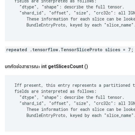
 fields are interpreted as follows:

   "dtype", "shape": describe the full tensor.

   "shard_id", "offset", "size", "crc32c": all IGN
      These information for each slice can be looke
      BundleEntryProto, keyed by each "slice_name".
repeated .tensorflow.TensorSliceProto slices = 7;
บทคัดย่อสาธารณะ int
get
Slices
Count
()
 Iff present, this entry represents a partitioned t
 fields are interpreted as follows:

   "dtype", "shape": describe the full tensor.

   "shard_id", "offset", "size", "crc32c": all IGN
      These information for each slice can be looke
      BundleEntryProto, keyed by each "slice_name".