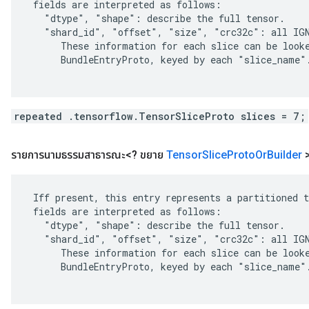
 fields are interpreted as follows:

   "dtype", "shape": describe the full tensor.

   "shard_id", "offset", "size", "crc32c": all IGN
      These information for each slice can be looke
      BundleEntryProto, keyed by each "slice_name".
repeated .tensorflow.TensorSliceProto slices = 7;
รายการนามธรรมสาธารณะ<? ขยาย
Tensor
Slice
Proto
Or
Builder
 Iff present, this entry represents a partitioned t
 fields are interpreted as follows:

   "dtype", "shape": describe the full tensor.

   "shard_id", "offset", "size", "crc32c": all IGN
      These information for each slice can be looke
      BundleEntryProto, keyed by each "slice_name".