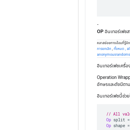
-
OP
อินเทอร์เฟซ
คลาสย่อยทางอ้อมที่รู้จัก
การยกเลิก
,
ทั้งหมด
,
al
anonymousrandoms
อินเทอร์เฟซเครื
Operation Wrappe
อักษรและดัชนีตาม
อินเทอร์เฟซนี้ช่ว
// All val
Op
 split 
=
Op
 shape 
=