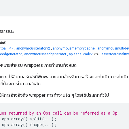
สาธารณะ
กันดี
ltoall
<t>
,
anonymousiteratorv2
,
anonymousmemorycache
,
anonymousmultidevi
eedgenerator
, anonymousseedgenerator
,
aplaadaGradv2
<t>
,
assertcardinality
่องหมายสำหรับ wrappers การทำงานทั้งหมด
rs ให้อินเทอร์เฟซที่พิมพ์อย่างมากสำหรับการสร้างและดำเนินการดำเนินก
ที่ต้องการในคลาสหลัก
ยให้การอ้างอิงถึง wrapper การทำงานใด ๆ โดยใช้ประเภททั่วไป
ues returned by an Ops call can be referred as a Op
 ops
.
array
().
split
(...);
 ops
.
array
().
shape
(...);