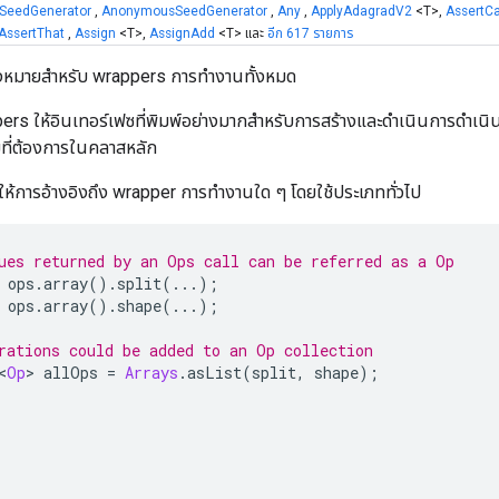
eedGenerator
,
AnonymousSeedGenerator
,
Any
,
ApplyAdagradV2
<T>,
AssertCa
AssertThat
,
Assign
<T>,
AssignAdd
<T> และ
อีก 617 รายการ
่องหมายสำหรับ wrappers การทำงานทั้งหมด
rs ให้อินเทอร์เฟซที่พิมพ์อย่างมากสำหรับการสร้างและดำเนินการดำเนินก
ที่ต้องการในคลาสหลัก
ยให้การอ้างอิงถึง wrapper การทำงานใด ๆ โดยใช้ประเภททั่วไป
ues returned by an Ops call can be referred as a Op
 ops
.
array
().
split
(...);
 ops
.
array
().
shape
(...);
rations could be added to an Op collection
<
Op
>
 allOps 
=
Arrays
.
asList
(
split
,
 shape
);