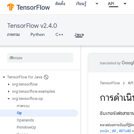
ติดตั้ง
เรียนรู้
API
TensorFlow v2.4.0
ภาพรวม
Python
C++
Java
Tensor
Flow for Java
TensorFlow
API
org
.
tensorflow
org
.
tensorflow
.
examples
การดําเน
org
.
tensorflow
.
op
ภาพรวม
อินเทอร์เฟซสาธ
Op
Operands
คลาสย่อยทางอ้อมที่รู้จัก
Primitive
Op
ยกเลิก
,
All
,
AllToAll
<