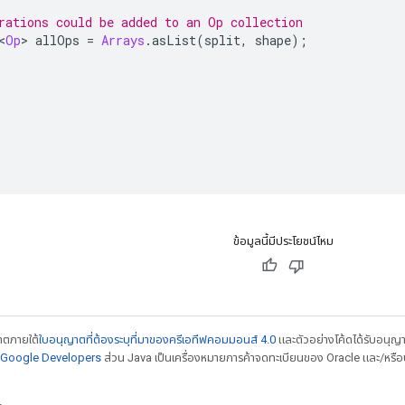
rations could be added to an Op collection
<
Op
>
 allOps 
=
Arrays
.
asList
(
split
,
 shape
);
ข้อมูลนี้มีประโยชน์ไหม
ญาตภายใต้
ใบอนุญาตที่ต้องระบุที่มาของครีเอทีฟคอมมอนส์ 4.0
และตัวอย่างโค้ดได้รับอนุญ
์ Google Developers
ส่วน Java เป็นเครื่องหมายการค้าจดทะเบียนของ Oracle และ/หรือบร