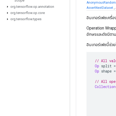
Scope
AnonymousRandomS
org
.
tensorflow
.
op
.
annotation
AssertNextDataset
,
org
.
tensorflow
.
op
.
core
อินเทอร์เฟซเครื
org
.
tensorflow
.
types
Operation Wrappe
อักษรและดัชนีตาม
อินเทอร์เฟซนี้ช่ว
// All val
Op
 split 
=
Op
 shape 
=
// All ope
Collection