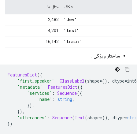
شکاف
مثال ها
'dev'
2,482
'test'
4,201
'train'
16,142
ساختار ویژگی
:
FeaturesDict
({
'first_speaker'
:
ClassLabel
(
shape
=(),
 dtype
=
int6
'metadata'
:
FeaturesDict
({
'services'
:
Sequence
({
'name'
:
string
,
}),
}),
'utterances'
:
Sequence
(
Text
(
shape
=(),
 dtype
=
stri
})