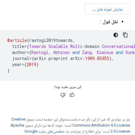
نقل قول
:
@article
{
rastogi2019towards
,
  title
={
Towards
Scalable
Multi
-
domain 
Conversationa
  author
={
Rastogi
,
Abhinav
and
Zang
,
Xiaoxue
and
Sunk
  journal
={
arXiv preprint arXiv
:
1909.05855
},
  year
={
2019
}
}
این مرور مفید بود؟
جز در مواردی که غیر از این ذکر شده باشد،‌محتوای این صفحه تحت مجوز
Creative
Commons Attribution 4.0 License
است. نمونه کدها نیز دارای مجوز
Apache
2.0 License
است. برای اطلاع از جزئیات، به
خطمشی‌های سایت Google