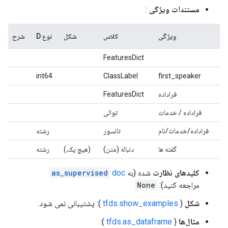
مستندات ویژگی
:
ویژگی
کلاس
شکل
نوع D
شرح
FeaturesDict
int64
ClassLabel
first_speaker
فراداده
FeaturesDict
فراداده / خدمات
توالی
فراداده/خدمات/نام
تانسور
رشته
گفته ها
دنباله (متن)
(هیچ یک،)
رشته
کلیدهای نظارت
شده (به
doc
as_supervised
مراجعه کنید):
None
شکل
(
tfds.show_examples
): پشتیبانی نمی شود.
مثال‌ها
(
tfds.as_dataframe
):