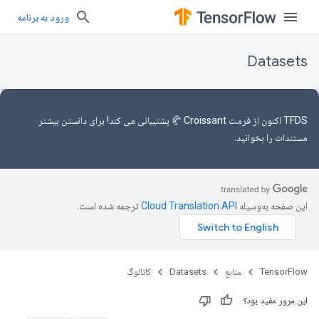
ورود به برنامه
Datasets
TFDS اکنون
از فرمت Croissant 🥐
پشتیبانی می کند! برای دانستن بیشتر
مستندات را
بخوانید.
این صفحه به‌وسیله
ترجمه شده است.
TensorFlow
منابع
Datasets
کاتالوگ
این مرور مفید بود؟