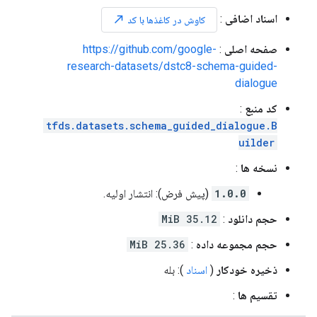
اسناد اضافی
:
north_east
کاوش در کاغذها با کد
صفحه اصلی
:
https://github.com/google-
research-datasets/dstc8-schema-guided-
dialogue
کد منبع
:
tfds.datasets.schema_guided_dialogue.B
uilder
نسخه ها
:
1.0.0
(پیش فرض): انتشار اولیه.
حجم دانلود
:
35.12 MiB
حجم مجموعه داده
:
25.36 MiB
ذخیره خودکار
(
اسناد
): بله
تقسیم ها
: