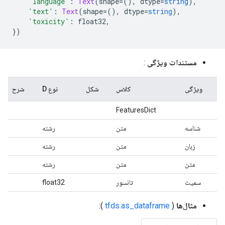
'language'
:
Text
(
shape
=(),
 dtype
=
string
),
'text'
:
Text
(
shape
=(),
 dtype
=
string
),
'toxicity'
:
 float32
,
})
مستندات ویژگی
:
ویژگی
کلاس
شکل
نوع D
شرح
FeaturesDict
شناسه
متن
رشته
زبان
متن
رشته
متن
متن
رشته
سمیت
تانسور
float32
مثال‌ها
(
tfds.as_dataframe
):