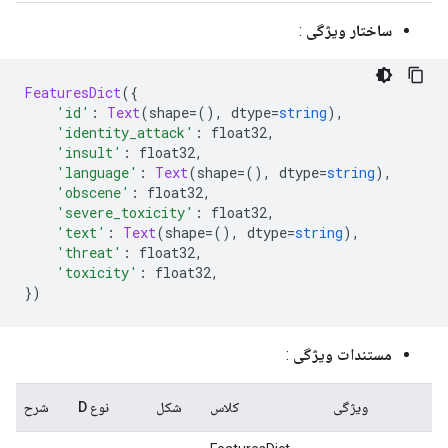
ساختار ویژگی
:
FeaturesDict
({
'id'
:
Text
(
shape
=(),
 dtype
=
string
),
'identity_attack'
:
 float32
,
'insult'
:
 float32
,
'language'
:
Text
(
shape
=(),
 dtype
=
string
),
'obscene'
:
 float32
,
'severe_toxicity'
:
 float32
,
'text'
:
Text
(
shape
=(),
 dtype
=
string
),
'threat'
:
 float32
,
'toxicity'
:
 float32
,
})
مستندات ویژگی
:
ویژگی
کلاس
شکل
نوع D
شرح