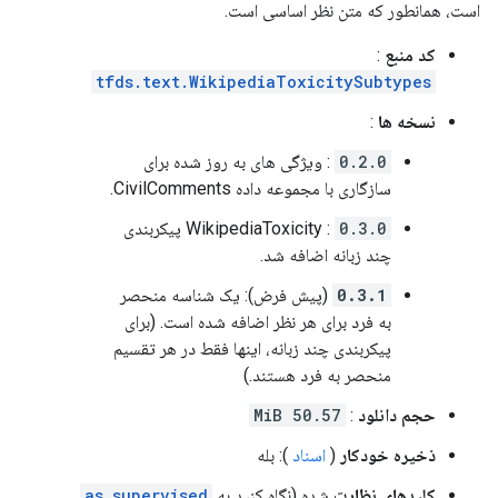
است، همانطور که متن نظر اساسی است.
کد منبع
:
tfds.text.WikipediaToxicitySubtypes
نسخه ها
:
0.2.0
: ویژگی های به روز شده برای
سازگاری با مجموعه داده CivilComments.
0.3.0
: WikipediaToxicity پیکربندی
چند زبانه اضافه شد.
0.3.1
(پیش فرض): یک شناسه منحصر
به فرد برای هر نظر اضافه شده است. (برای
پیکربندی چند زبانه، اینها فقط در هر تقسیم
منحصر به فرد هستند.)
حجم دانلود
:
50.57 MiB
ذخیره خودکار
(
اسناد
): بله
کلیدهای نظارت
شده (نگاه کنید به
as_supervised