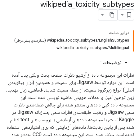
wikipedia
_
toxicity
_
subtypes
در این صفحه
wikipedia_toxicity_subtypes/EnglishSubtypes (پیکربندی پیش‌فرض)
wikipedia_toxicity_subtypes/Multilingual
توضیحات
:
نظرات این مجموعه داده از آرشیو نظرات صفحه بحث ویکی پدیا آمده
است. این موارد توسط Jigsaw برای سمیت، و همچنین (برای پیکربندی
اصلی) انواع زیرگروه سمیت، از جمله سمیت شدید، فحاشی، زبان تهدید،
زبان توهین آمیز، و حملات هویتی حاشیه نویسی شده است. این
مجموعه داده کپی داده‌های منتشر شده برای چالش طبقه‌بندی نظرات
سمی Jigsaw و رقابت طبقه‌بندی نظرات سمی چندزبانه Jigsaw در
Kaggle است، با مجموعه داده‌های آزمایشی با برچسب‌های test ادغام
شده پس از پایان رقابت‌ها. داده‌های آزمایشی که برای امتیازدهی استفاده
نشده است حذف شده است. این مجموعه داده تحت CC0 منتشر شده