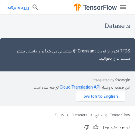
ورود به برنامه
Datasets
TFDS اکنون
از فرمت Croissant 🥐
پشتیبانی می کند! برای دانستن بیشتر
مستندات را
بخوانید.
این صفحه به‌وسیله
ترجمه شده است.
TensorFlow
منابع
Datasets
کاتالوگ
این مرور مفید بود؟