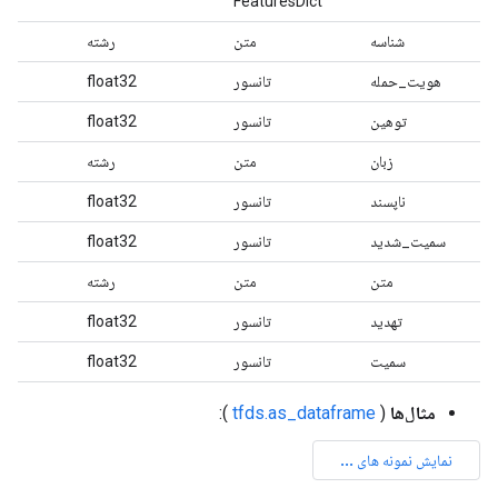
FeaturesDict
شناسه
متن
رشته
هویت_حمله
تانسور
float32
توهین
تانسور
float32
زبان
متن
رشته
ناپسند
تانسور
float32
سمیت_شدید
تانسور
float32
متن
متن
رشته
تهدید
تانسور
float32
سمیت
تانسور
float32
مثال‌ها
(
tfds.as_dataframe
):