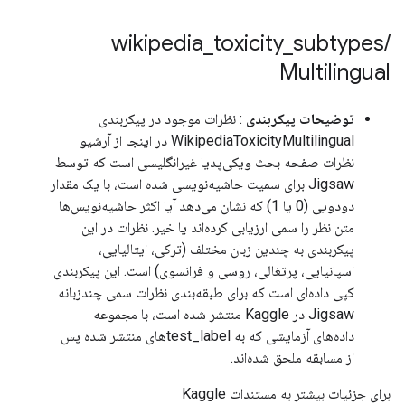
wikipedia
_
toxicity
_
subtypes
/
Multilingual
توضیحات پیکربندی
: نظرات موجود در پیکربندی
WikipediaToxicityMultilingual در اینجا از آرشیو
نظرات صفحه بحث ویکی‌پدیا غیرانگلیسی است که توسط
Jigsaw برای سمیت حاشیه‌نویسی شده است، با یک مقدار
دودویی (0 یا 1) که نشان می‌دهد آیا اکثر حاشیه‌نویس‌ها
متن نظر را سمی ارزیابی کرده‌اند یا خیر. نظرات در این
پیکربندی به چندین زبان مختلف (ترکی، ایتالیایی،
اسپانیایی، پرتغالی، روسی و فرانسوی) است. این پیکربندی
کپی داده‌ای است که برای طبقه‌بندی نظرات سمی چندزبانه
Jigsaw در Kaggle منتشر شده است، با مجموعه
داده‌های آزمایشی که به test_label‌های منتشر شده پس
از مسابقه ملحق شده‌اند.
برای جزئیات بیشتر به مستندات Kaggle