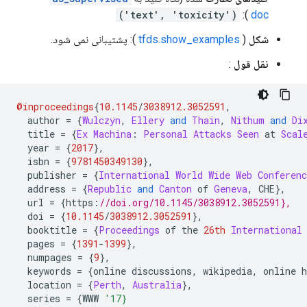
('text', 'toxicity')
):
doc
شکل
(
tfds.show_examples
): پشتیبانی نمی شود.
نقل قول
:
@inproceedings
{
10.1145
/
3038912.3052591
,
  author 
=
{
Wulczyn
,
Ellery
and
Thain
,
Nithum
and
Di
  title 
=
{
Ex
Machina
:
Personal
Attacks
Seen
 at 
Scal
  year 
=
{
2017
},
  isbn 
=
{
9781450349130
},
  publisher 
=
{
International
World
Wide
Web
Conferenc
  address 
=
{
Republic
and
Canton
 of 
Geneva
,
 CHE
},
  url 
=
{
https
:
//doi.org/10.1145/3038912.3052591},
  doi 
=
{
10.1145
/
3038912.3052591
},
  booktitle 
=
{
Proceedings
 of the 
26th
International
  pages 
=
{
1391
-
1399
},
  numpages 
=
{
9
},
  keywords 
=
{
online discussions
,
 wikipedia
,
 online 
  location 
=
{
Perth
,
Australia
},
  series 
=
{
WWW 
'17}