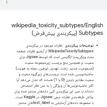
}
wikipedia
_
toxicity
_
subtypes
/
English
Subtypes (پیکربندی پیش‌فرض)
توضیحات پیکربندی
: نظرات موجود در پیکربندی
WikipediaToxicitySubtypes از آرشیو نظرات صفحه
بحث ویکی‌پدیا انگلیسی است که توسط Jigsaw برای
سمیت، و همچنین پنج برچسب زیرمجموعه سمیت
(مسمومیت شدید، زشت، تهدید، توهین، حمله به هویت)
حاشیه‌نویسی شده است. برچسب‌های زیرگروه سمیت و
سمیت مقادیر باینری (0 یا 1) هستند که نشان می‌دهد آیا
اکثر حاشیه‌نویس‌ها آن ویژگی را به متن نظر اختصاص
داده‌اند یا خیر. این پیکربندی کپی داده‌های منتشر شده برای
چالش طبقه‌بندی نظرات سمی Jigsaw در Kaggle است،
با مجموعه داده‌های آزمایشی به test_label‌های منتشر