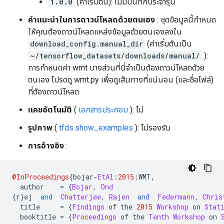
1.0.0
(ค่าเริ่มต้น): ไม่มีบันทึกประจำรุ่น
คำแนะนำในการดาวน์โหลดด้วยตนเอง
: ชุดข้อมูลนี้กำหนด
ให้คุณต้องดาวน์โหลดแหล่งข้อมูลด้วยตนเองลงใน
download_config.manual_dir
(ค่าเริ่มต้นเป็น
~/tensorflow_datasets/downloads/manual/
):
การกำหนดค่า wmt บางส่วนที่นี่จำเป็นต้องดาวน์โหลดด้วย
ตนเอง โปรดดู wmt.py เพื่อดูเส้นทางที่แน่นอน (และชื่อไฟล์)
ที่ต้องดาวน์โหลด
แคชอัตโนมัติ
(
เอกสารประกอบ
): ไม่
รูปภาพ
(
tfds.show_examples
): ไม่รองรับ
การอ้างอิง
:
@InProceedings
{
bojar
-
EtAl
:
2015
:
WMT
,
  author    
=
{
Bojar
,
Ond
{
r
}
ej  
and
Chatterjee
,
Rajen
and
Federmann
,
Chris
  title     
=
{
Findings
 of the 
2015
Workshop
 on 
Stat
  booktitle 
=
{
Proceedings
 of the 
Tenth
Workshop
 on 