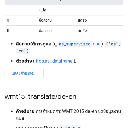
แปล
ค
ข้อความ
สตริง
th
ข้อความ
สตริง
คีย์ภายใต้การดูแล
(ดู
as_supervised
doc
):
('cs',
'en')
ตัวอย่าง
(
tfds.as_dataframe
):
wmt15
_
translate
/
de-en
คำอธิบาย
การกำหนดค่า: WMT 2015 de-en ชุดข้อมูลงาน
แปล