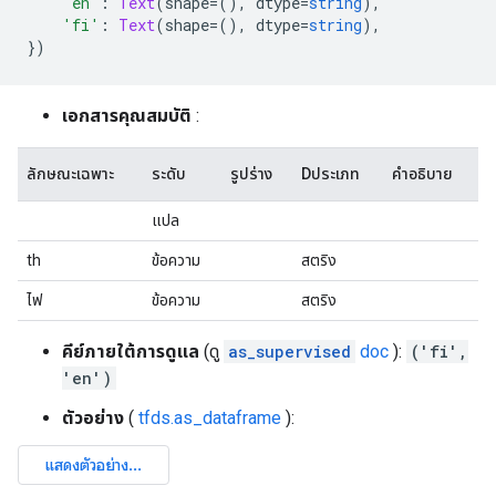
'en'
:
Text
(
shape
=(),
 dtype
=
string
),
'fi'
:
Text
(
shape
=(),
 dtype
=
string
),
})
เอกสารคุณสมบัติ
:
ลักษณะเฉพาะ
ระดับ
รูปร่าง
Dประเภท
คำอธิบาย
แปล
th
ข้อความ
สตริง
ไฟ
ข้อความ
สตริง
คีย์ภายใต้การดูแล
(ดู
as_supervised
doc
):
('fi',
'en')
ตัวอย่าง
(
tfds.as_dataframe
):