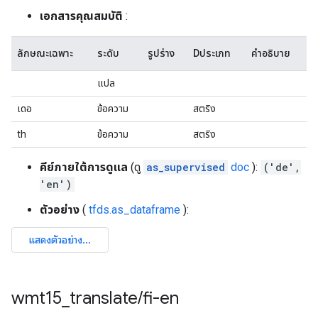
เอกสารคุณสมบัติ
:
ลักษณะเฉพาะ
ระดับ
รูปร่าง
Dประเภท
คำอธิบาย
แปล
เดอ
ข้อความ
สตริง
th
ข้อความ
สตริง
คีย์ภายใต้การดูแล
(ดู
as_supervised
doc
):
('de',
'en')
ตัวอย่าง
(
tfds.as_dataframe
):
wmt15
_
translate
/
fi-en