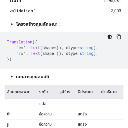
'train'
2,495,081
'validation'
3,003
โครงสร้างคุณลักษณะ
:
Translation
({
'en'
:
Text
(
shape
=(),
 dtype
=
string
),
'ru'
:
Text
(
shape
=(),
 dtype
=
string
),
})
เอกสารคุณสมบัติ
:
ลักษณะเฉพาะ
ระดับ
รูปร่าง
Dประเภท
คำอธิบาย
แปล
th
ข้อความ
สตริง
รู
ข้อความ
สตริง