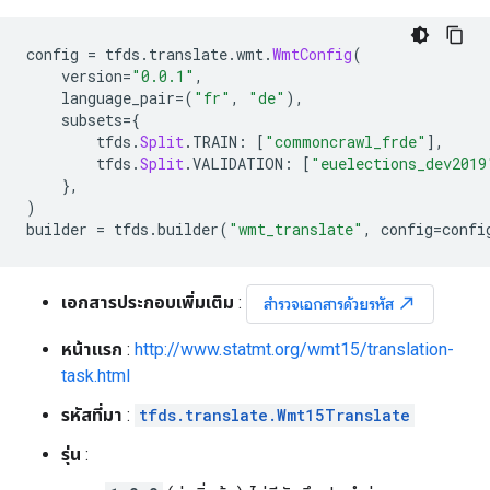
config 
=
 tfds
.
translate
.
wmt
.
WmtConfig
(
    version
=
"0.0.1"
,
    language_pair
=(
"fr"
,
"de"
),
    subsets
={
        tfds
.
Split
.
TRAIN
:
[
"commoncrawl_frde"
],
        tfds
.
Split
.
VALIDATION
:
[
"euelections_dev2019
},
)
builder 
=
 tfds
.
builder
(
"wmt_translate"
,
 config
=
confi
เอกสารประกอบเพิ่มเติม
:
north_east
สำรวจเอกสารด้วยรหัส
หน้าแรก
:
http://www.statmt.org/wmt15/translation-
task.html
รหัสที่มา
:
tfds.translate.Wmt15Translate
รุ่น
: