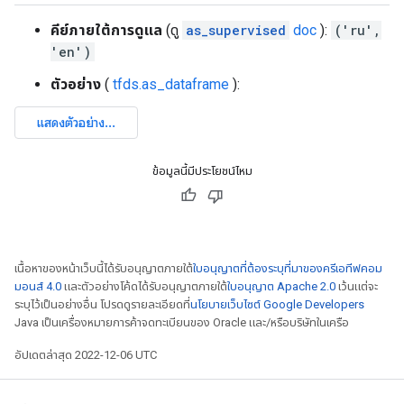
คีย์ภายใต้การดูแล
(ดู
as_supervised
doc
):
('ru',
'en')
ตัวอย่าง
(
tfds.as_dataframe
):
ข้อมูลนี้มีประโยชน์ไหม
เนื้อหาของหน้าเว็บนี้ได้รับอนุญาตภายใต้
ใบอนุญาตที่ต้องระบุที่มาของครีเอทีฟคอม
มอนส์ 4.0
และตัวอย่างโค้ดได้รับอนุญาตภายใต้
ใบอนุญาต Apache 2.0
เว้นแต่จะ
ระบุไว้เป็นอย่างอื่น โปรดดูรายละเอียดที่
นโยบายเว็บไซต์ Google Developers
Java เป็นเครื่องหมายการค้าจดทะเบียนของ Oracle และ/หรือบริษัทในเครือ
อัปเดตล่าสุด 2022-12-06 UTC