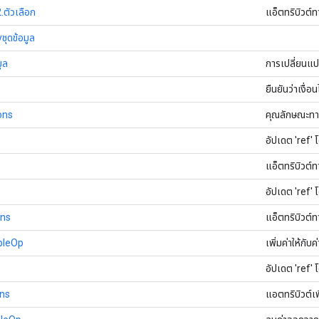
ตัวเลือก
แอ็ตทริบิวต์
ชุดข้อมูล
ูล
การเปลี่ยนแปล
ยืนยันว่าเงื่อ
ons
คุณลักษณะทา
อัปเดต 'ref' 
แอ็ตทริบิวต์
อัปเดต 'ref' โ
ons
แอ็ตทริบิวต์
bleOp
เพิ่มค่าให้กับ
อัปเดต 'ref'
ns
แอตทริบิวต์เพ