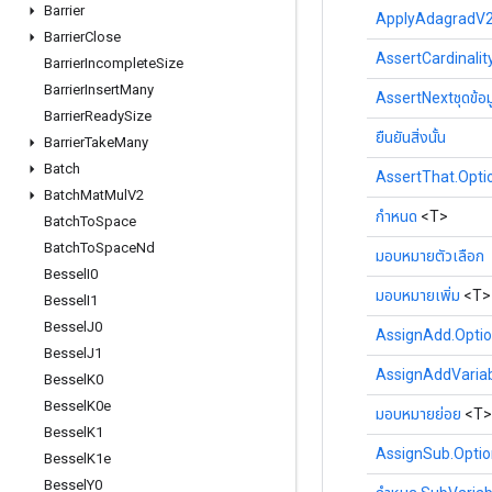
Barrier
ApplyAdagradV2.
Barrier
Close
AssertCardinality
Barrier
Incomplete
Size
Barrier
Insert
Many
AssertNextชุดข้อม
Barrier
Ready
Size
ยืนยันสิ่งนั้น
Barrier
Take
Many
Batch
AssertThat.Opti
Batch
Mat
Mul
V2
กำหนด
<T>
Batch
To
Space
Batch
To
Space
Nd
มอบหมายตัวเลือก
Bessel
I0
มอบหมายเพิ่ม
<T>
Bessel
I1
Bessel
J0
AssignAdd.Opti
Bessel
J1
AssignAddVaria
Bessel
K0
Bessel
K0e
มอบหมายย่อย
<T>
Bessel
K1
AssignSub.Optio
Bessel
K1e
Bessel
Y0