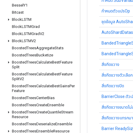
กำหนด SubVaria
Bessel
Y1
กำหนดตัวแปรOp
Bitcast
Block
LSTM
ชุดข้อมูล AutoSha
Block
LSTMGrad
AutoShardDatase
Block
LSTMGrad
V2
Block
LSTMV2
BandedTriangle
Boosted
Trees
Aggregate
Stats
BandedTriangleS
Boosted
Trees
Bucketize
Boosted
Trees
Calculate
Best
Feature
สิ่งกีดขวาง
Split
Boosted
Trees
Calculate
Best
Feature
สิ่งกีดขวางตัวเลือก
Split
V2
สิ่งกีดขวางปิด
Boosted
Trees
Calculate
Best
Gains
Per
Feature
BarrierClose.ตัวเ
Boosted
Trees
Center
Bias
Boosted
Trees
Create
Ensemble
สิ่งกีดขวางขนาดไม่
Boosted
Trees
Create
Quantile
Stream
Resource
สิ่งกีดขวางแทรกม
Boosted
Trees
Deserialize
Ensemble
Barrier ReadySi
Boosted
Trees
Ensemble
Resource