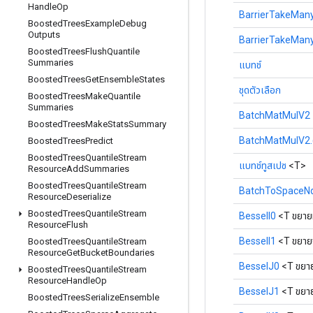
Handle
Op
BarrierTakeMan
Boosted
Trees
Example
Debug
Outputs
BarrierTakeMany.
Boosted
Trees
Flush
Quantile
Summaries
แบทช์
Boosted
Trees
Get
Ensemble
States
ชุดตัวเลือก
Boosted
Trees
Make
Quantile
Summaries
BatchMatMulV2
Boosted
Trees
Make
Stats
Summary
BatchMatMulV2.ต
Boosted
Trees
Predict
Boosted
Trees
Quantile
Stream
แบทช์ทูสเปซ
<T>
Resource
Add
Summaries
Boosted
Trees
Quantile
Stream
BatchToSpaceN
Resource
Deserialize
Boosted
Trees
Quantile
Stream
BesselI0
<T ขยาย
Resource
Flush
BesselI1
<T ขยาย
Boosted
Trees
Quantile
Stream
Resource
Get
Bucket
Boundaries
BesselJ0
<T ขยา
Boosted
Trees
Quantile
Stream
Resource
Handle
Op
BesselJ1
<T ขยา
Boosted
Trees
Serialize
Ensemble