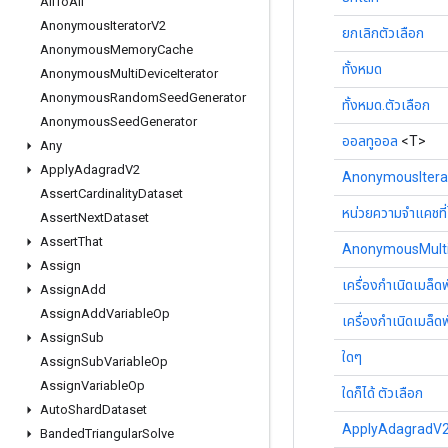
All
To
All
Anonymous
Iterator
V2
ยกเลิกตัวเลือก
Anonymous
Memory
Cache
ทั้งหมด
Anonymous
Multi
Device
Iterator
Anonymous
Random
Seed
Generator
ทั้งหมด.ตัวเลือก
Anonymous
Seed
Generator
ออลทูออล
<T>
Any
Apply
Adagrad
V2
AnonymousItera
Assert
Cardinality
Dataset
หน่วยความจำแคชที่ไม
Assert
Next
Dataset
Assert
That
AnonymousMultiD
Assign
เครื่องกำเนิดเมล็ดพ
Assign
Add
Assign
Add
Variable
Op
เครื่องกำเนิดเมล็ดพ
Assign
Sub
ใดๆ
Assign
Sub
Variable
Op
Assign
Variable
Op
ใดก็ได้ ตัวเลือก
Auto
Shard
Dataset
ApplyAdagradV
Banded
Triangular
Solve