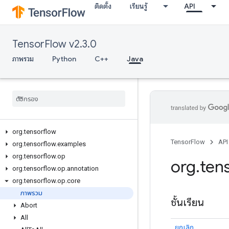
ติดตั้ง
เรียนรู้
API
TensorFlow v2.3.0
ภาพรวม
Python
C++
Java
org
.
tensorflow
TensorFlow
API
org
.
tensorflow
.
examples
org
.
tensorflow
.
op
org
.
ten
org
.
tensorflow
.
op
.
annotation
org
.
tensorflow
.
op
.
core
ภาพรวม
ชั้นเรียน
Abort
All
ยกเลิก