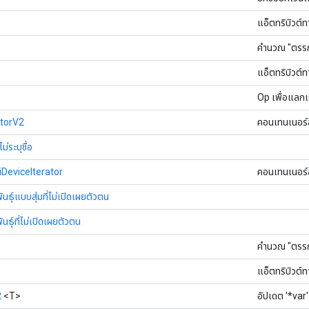
แอ็ตทริบิวต์
คำนวณ "ตรรก
แอ็ตทริบิวต์
Op เพื่อแลก
torV2
คอนเทนเนอร์
่ระบุชื่อ
eviceIterator
คอนเทนเนอร์
ันธุ์แบบสุ่มที่ไม่เปิดเผยตัวตน
ันธุ์ที่ไม่เปิดเผยตัวตน
คำนวณ "ตรรก
แอ็ตทริบิวต์
2
<T>
อัปเดต '*va