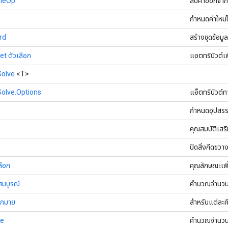
bleOp
ลบค่าออกจากค
กำหนดค่าใหม่
rd
สร้างชุดข้อมูล
t ตัวเลือก
แอตทริบิวต์เพ
Solve
<T>
olve.Options
แอ็ตทริบิวต์
กำหนดอุปสรร
คุณสมบัติเสร
ปิดสิ่งกีดขวา
ลือก
คุณลักษณะเพิ
สมบูรณ์
คำนวณจำนวนอง
ากมาย
สำหรับแต่ละคี
ze
คำนวณจำนวนอ