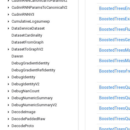
Cudnn
RNNCanonical
To
Params
V2
Cudnn
RNNParams
To
Canonical
V2
BoostedTreesEn
Cudnn
RNNV3
BoostedTreesE
Cumulative
Logsumexp
Data
Service
Dataset
BoostedTreesFlu
Dataset
Cardinality
BoostedTreesGe
Dataset
From
Graph
Dataset
To
Graph
V2
BoostedTreesM
Dawsn
BoostedTreesM
Debug
Gradient
Identity
Debug
Gradient
Ref
Identity
BoostedTreesทำ
Debug
Identity
Debug
Identity
V2
BoostedTreesQ
Debug
Nan
Count
BoostedTreesQu
Debug
Numeric
Summary
Debug
Numeric
Summary
V2
BoostedTreesQu
Decode
Image
BoostedTreesQu
Decode
Padded
Raw
Decode
Proto
BoostedTreesQu