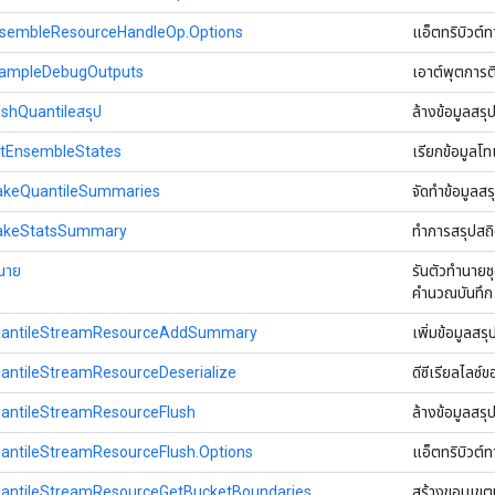
sembleResourceHandleOp.Options
แอ็ตทริบิวต์
xampleDebugOutputs
เอาต์พุตการต
shQuantileสรุป
ล้างข้อมูลส
tEnsembleStates
เรียกข้อมูลโ
akeQuantileSummaries
จัดทำข้อมูลส
akeStatsSummary
ทำการสรุปสถ
นาย
รันตัวทำนาย
คำนวณบันทึก
uantileStreamResourceAddSummary
เพิ่มข้อมูลส
antileStreamResourceDeserialize
ดีซีเรียลไลซ
antileStreamResourceFlush
ล้างข้อมูลส
antileStreamResourceFlush.Options
แอ็ตทริบิวต์
antileStreamResourceGetBucketBoundaries
สร้างขอบเขตบ