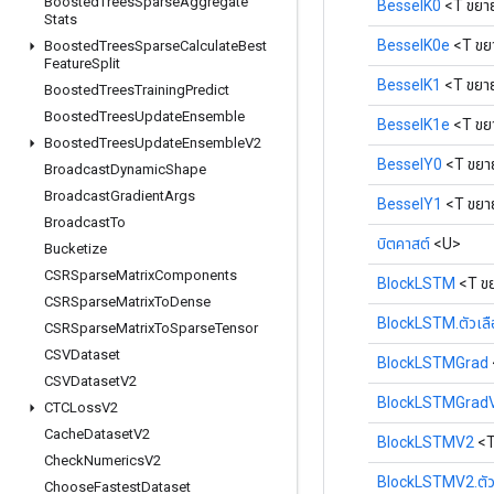
Boosted
Trees
Sparse
Aggregate
BesselK0
<T ขยา
Stats
BesselK0e
<T ขย
Boosted
Trees
Sparse
Calculate
Best
Feature
Split
BesselK1
<T ขยา
Boosted
Trees
Training
Predict
Boosted
Trees
Update
Ensemble
BesselK1e
<T ขย
Boosted
Trees
Update
Ensemble
V2
BesselY0
<T ขยา
Broadcast
Dynamic
Shape
Broadcast
Gradient
Args
BesselY1
<T ขยา
Broadcast
To
บิตคาสต์
<U>
Bucketize
CSRSparse
Matrix
Components
BlockLSTM
<T ข
CSRSparse
Matrix
To
Dense
BlockLSTM.ตัวเลื
CSRSparse
Matrix
To
Sparse
Tensor
CSVDataset
BlockLSTMGrad
CSVDataset
V2
BlockLSTMGrad
CTCLoss
V2
Cache
Dataset
V2
BlockLSTMV2
<T
Check
Numerics
V2
BlockLSTMV2.ตัว
Choose
Fastest
Dataset