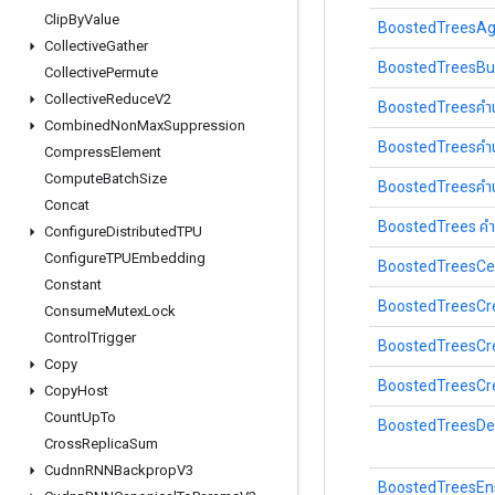
Clip
By
Value
BoostedTreesAg
Collective
Gather
BoostedTreesBu
Collective
Permute
Collective
Reduce
V2
BoostedTreesคำนวณ
Combined
Non
Max
Suppression
BoostedTreesคำน
Compress
Element
Compute
Batch
Size
BoostedTreesคำนวณ
Concat
BoostedTrees คำนวณ
Configure
Distributed
TPU
Configure
TPUEmbedding
BoostedTreesCe
Constant
BoostedTreesCr
Consume
Mutex
Lock
Control
Trigger
BoostedTreesCr
Copy
BoostedTreesCr
Copy
Host
Count
Up
To
BoostedTreesDe
Cross
Replica
Sum
Cudnn
RNNBackprop
V3
BoostedTreesE