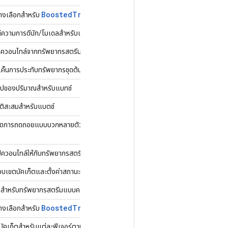
Boosted
Trees
Ensemble
Resource
Handle
Op
ทางเลือกสำหรับ
ีความการดีบัก/โมเดลสำหรับแต่ละตัวอย่าง
รุปควอนไทล์จากทรัพยากรสตรีมควอนไทล์แต่ละรายการ
ทเค็นการประทับทรัพยากรชุดต้นไม้ จำนวนต้นไม้ และสถิติการเติบโต
รุปของปริมาณสำหรับแบทช์
ิติสะสมสำหรับแบตช์
ชุดการถดถอยแบบบวกหลายตัวบนอินสแตนซ์อินพุตและ
รุปควอนไทล์ให้กับทรัพยากรสตรีมควอนไทล์แต่ละรายการ
์ขอบเขตบัคเก็ตและตั้งค่าสถานะพร้อมลงใน QuantileAccumulator ปัจจุบัน
รุปสำหรับทรัพยากรสตรีมแบบควอนไทล์
Boosted
Trees
Quantile
Stream
Resource
Flush
ทางเลือกสำหรับ
ัคเก็ตสำหรับแต่ละฟีเจอร์ตามข้อมูลสรุปที่สะสม