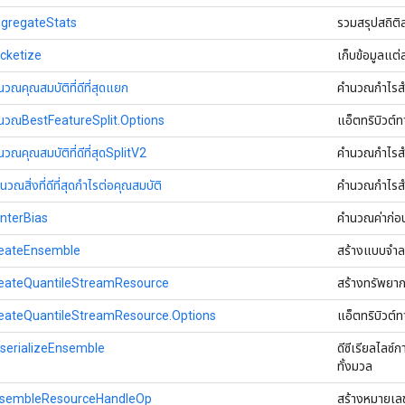
gregateStats
รวมสรุปสถิต
cketize
เก็บข้อมูลแต
คุณสมบัติที่ดีที่สุดแยก
คำนวณกำไรสำหร
วณBestFeatureSplit.Options
แอ็ตทริบิวต์
คุณสมบัติที่ดีที่สุดSplitV2
คำนวณกำไรสำห
สิ่งที่ดีที่สุดกำไรต่อคุณสมบัติ
คำนวณกำไรสำหร
nterBias
คำนวณค่าก่อน
eateEnsemble
สร้างแบบจำล
eateQuantileStreamResource
สร้างทรัพยา
eateQuantileStreamResource.Options
แอ็ตทริบิวต์
serializeEnsemble
ดีซีเรียลไลซ
ทั้งมวล
nsembleResourceHandleOp
สร้างหมายเล