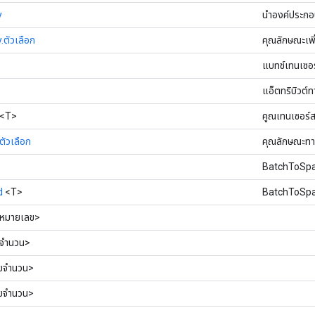
y
นำองค์ประกอบ
ตัวเลือก
คุณลักษณะเพิ
แบทช์เทนเซอร
แอ็ตทริบิวต์
<T>
คูณเทนเซอร์ส
ัวเลือก
คุณลักษณะทา
BatchToSpac
d
<T>
BatchToSpac
หมายเลข>
จำนวน>
ยจำนวน>
ยจำนวน>