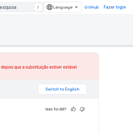
/
GitHub
Fazer login
w depois que
a substituição
estiver estável.
Isso foi útil?