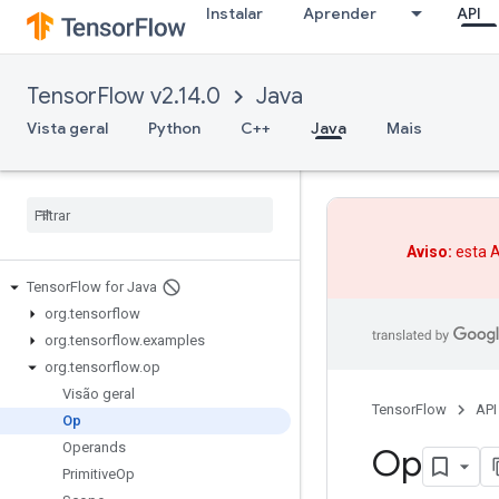
Instalar
Aprender
API
TensorFlow v2.14.0
Java
Vista geral
Python
C++
Java
Mais
Aviso:
esta A
Tensor
Flow for Java
org
.
tensorflow
org
.
tensorflow
.
examples
org
.
tensorflow
.
op
Visão geral
TensorFlow
API
Op
Operands
Op
Primitive
Op