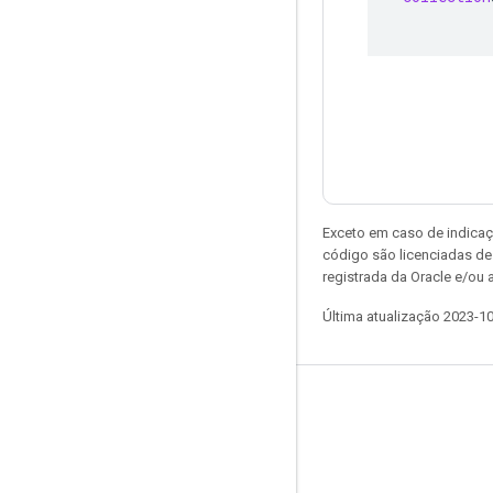
Exceto em caso de indicaç
código são licenciadas d
registrada da Oracle e/ou a
Última atualização 2023-1
Permanecer conectado
Blog
Fórum