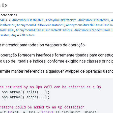
a
Op
s conhecidas
oAll
<T>,
AnonymousHashTable
,
AnonymousIteratorV2
,
AnonymousIteratorV3
,
A
ceIterator
,
AnonymousMultiDeviceIteratorV3
,
AnonymousMutableDenseHashTa
ashTable
,
AnonymousMutableHashTableOfTensors
,
AnonymousRandomSeed Ge
erator
,
Any
e
748 outros.
e marcador para todos os wrappers de operação.
operação fornecem interfaces fortemente tipadas para constru
uso de literais e índices, conforme exigido nas classes princip
permite manter referências a qualquer wrapper de operação usa
es returned by an Ops call can be referred as a Op
 ops
.
array
().
split
(...);
 ops
.
array
().
shape
(...);
rations could be added to an Op collection
&
lt
;
Op
&
gt
;
 allOps 
=
Arrays
.
asList
(
split
,
 shape
);