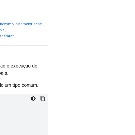
nonymousMemoryCache
,
ble
,
nerator
,
ção e execução de
ais.
ndo um tipo comum.