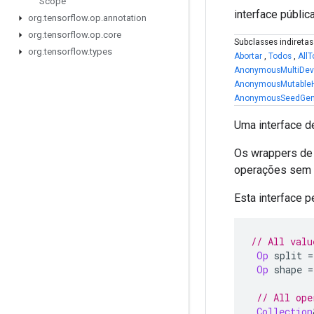
Scope
interface públic
org
.
tensorflow
.
op
.
annotation
org
.
tensorflow
.
op
.
core
Subclasses indireta
org
.
tensorflow
.
types
Abortar
,
Todos
,
AllT
AnonymousMultiDevi
AnonymousMutableH
AnonymousSeedGen
Uma interface d
Os wrappers de 
operações sem o 
Esta interface 
// All valu
Op
 split 
=
Op
 shape 
=
// All ope
Collection